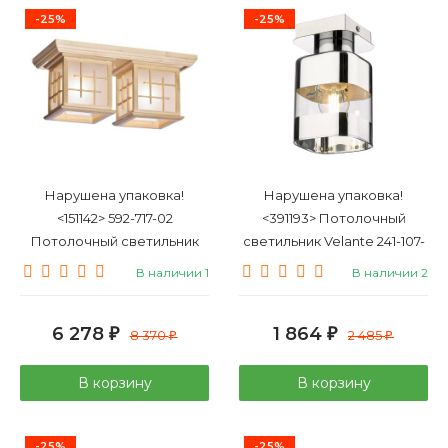
-25%
-25%
Нарушена упаковка!
Нарушена упаковка!
<151142> 592-717-02
<391193> Потолочный
Потолочный светильник
светильник Velante 241-107-
Velante
01
В наличии 1
В наличии 2
6 278
1 864
₽
8 370
₽
2 485
₽
₽
В корзину
В корзину
-25%
-25%