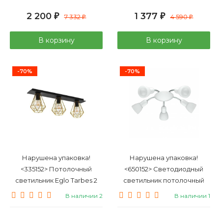
2 200
1 377
₽
7 332
₽
4 590
₽
₽
В корзину
В корзину
-70%
-70%
Нарушена упаковка!
Нарушена упаковка!
<335152> Потолочный
<650152> Светодиодный
светильник Eglo Tarbes 2
светильник потолочный
43655
DAKAR 6 75305
В наличии 2
В наличии 1