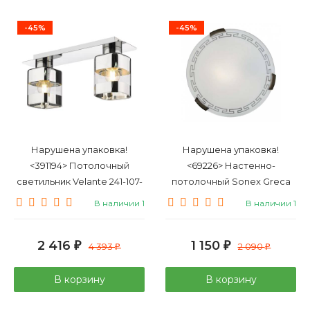
-45%
-45%
Нарушена упаковка!
Нарушена упаковка!
<391194> Потолочный
<69226> Настенно-
светильник Velante 241-107-
потолочный Sonex Greca
02
161/K
В наличии 1
В наличии 1
2 416
1 150
₽
4 393
₽
2 090
₽
₽
В корзину
В корзину