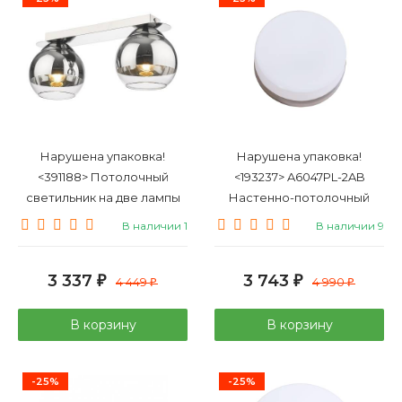
Нарушена упаковка!
Нарушена упаковка!
<391188> Потолочный
<193237> A6047PL-2AB
светильник на две лампы
Настенно-потолочный
Velante 240-107-02
светильник для ванной
В наличии 1
В наличии 9
комнаты Arte Lamp Aqua-
tablet
3 337
3 743
₽
4 449
₽
4 990
₽
₽
В корзину
В корзину
-25%
-25%