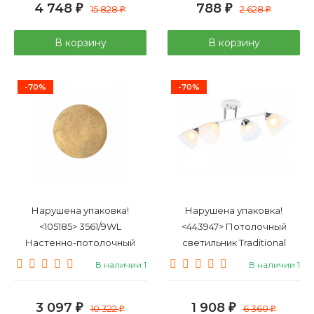
4 748
788
₽
15 828
₽
2 628
₽
₽
В корзину
В корзину
-70%
-70%
Нарушена упаковка!
Нарушена упаковка!
<105185> 3561/9WL
<443947> Потолочный
Настенно-потолочный
светильник Traditional
светодиодный светильник
Ambrella light TR303003
В наличии 1
В наличии 1
Odeon Light Solario
3 097
1 908
₽
10 322
₽
6 360
₽
₽