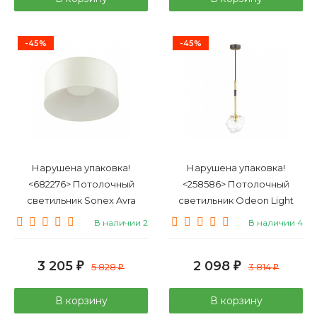
-45%
-45%
Нарушена упаковка!
Нарушена упаковка!
<682276> Потолочный
<258586> Потолочный
светильник Sonex Avra
светильник Odeon Light
Confy 7690/26L
Stono 4789/1
В наличии 2
В наличии 4
3 205
2 098
₽
5 828
₽
3 814
₽
₽
В корзину
В корзину