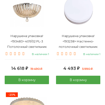
Нарушена упаковка!
Нарушена упаковка!
<193483> 4011/02 PL-3
<193238> Настенно-
Потолочный светильник
потолочный светильник
Divinare Lianto
Arte Lamp Aqua-Tablet
В наличии 1
В наличии 1
A6047PL-3AB
14 618
4 493
₽
19 490
₽
5 990
₽
₽
В корзину
В корзину
-25%