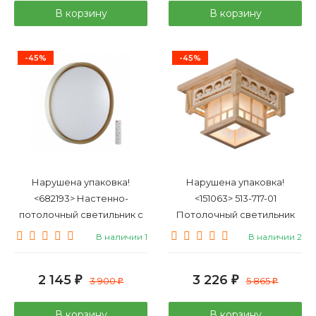
В корзину
В корзину
-45%
-45%
Нарушена упаковка!
Нарушена упаковка!
<682193> Настенно-
<151063> 513-717-01
потолочный светильник с
Потолочный светильник
пультом ДУ Sonex Color Kisil
Velante
В наличии 1
В наличии 2
7645/EL
2 145
3 226
₽
3 900
₽
5 865
₽
₽
В корзину
В корзину