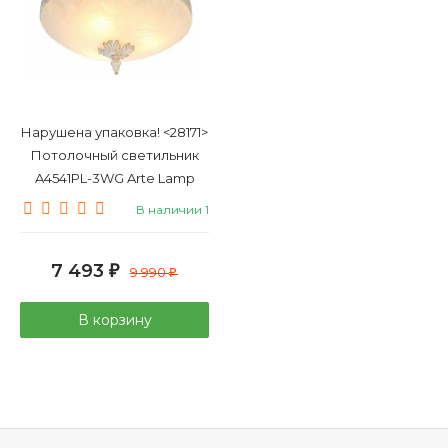
Нарушена упаковка! <28171>
Потолочный светильник
A4541PL-3WG Arte Lamp
В наличии 1
7 493
₽
9 990
₽
В корзину