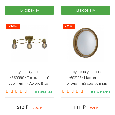
В корзину
В корзину
-70%
-31%
Нарушена упаковка!
Нарушена упаковка!
<368998> Потолочный
<682183> Настенно-
светильник Aployt Elison
потолочный светильник
APL.911.07.03
Sonex Basica Rux Wood
В наличии 1
В наличии 1
7640/AL
510
1 111
₽
1 700
₽
1 621
₽
₽