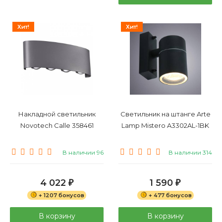
Хит!
Хит!
Накладной светильник
Светильник на штанге Arte
Novotech Calle 358461
Lamp Mistero A3302AL-1BK
В наличии 96
В наличии 314
4 022
1 590
₽
₽
+ 1207 бонусов
+ 477 бонусов
В корзину
В корзину