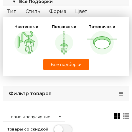
▼
Все Подборки
Тип
Стиль
Форма
Цвет
Степень защиты
Цоколь
Цвет свечения
Настенные
Подвесные
Потолочные
Материал
Мощность
Бренд
Ландшафтные
Все подборки
Столбы
Архитектурные
фонари
Фильтр товаров
Фонарики
Электротовары
Комплектующие
Новые и популярные
Товары со скидкой