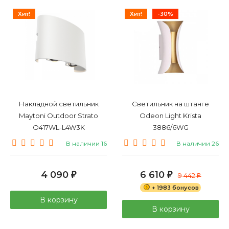
Хит!
Хит!
-30%
Накладной светильник
Светильник на штанге
Maytoni Outdoor Strato
Odeon Light Krista
O417WL-L4W3K
3886/6WG
В наличии 16
В наличии 26
4 090
6 610
₽
₽
9 442
₽
+ 1983 бонусов
В корзину
В корзину