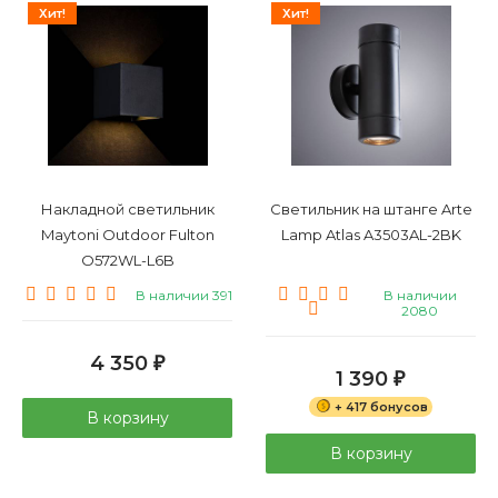
Хит!
Хит!
Накладной светильник
Светильник на штанге Arte
Maytoni Outdoor Fulton
Lamp Atlas A3503AL-2BK
O572WL-L6B
В наличии 391
В наличии
2080
4 350
₽
1 390
₽
+ 417 бонусов
В корзину
В корзину