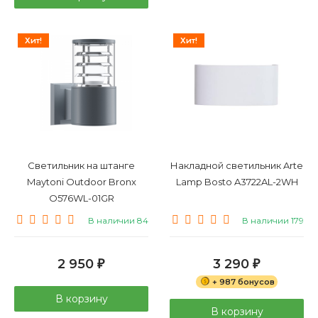
Хит!
Хит!
Светильник на штанге
Накладной светильник Arte
Maytoni Outdoor Bronx
Lamp Bosto A3722AL-2WH
O576WL-01GR
В наличии 84
В наличии 179
2 950
3 290
₽
₽
+ 987 бонусов
В корзину
В корзину