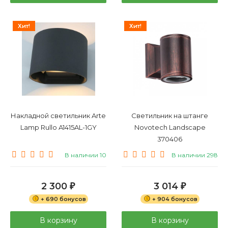
Хит!
Хит!
Накладной светильник Arte
Светильник на штанге
Lamp Rullo A1415AL-1GY
Novotech Landscape
370406
В наличии 10
В наличии 298
2 300
3 014
₽
₽
+ 690 бонусов
+ 904 бонусов
В корзину
В корзину