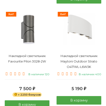
Хит!
Хит!
Накладной светильник
Накладной светильник
Favourite Pilon 3028-2W
Maytoni Outdoor Strato
O417WL-L6W3K
В наличии 120
В наличии 400
7 500
5 190
₽
₽
+ 2250 бонусов
В корзину
В корзину