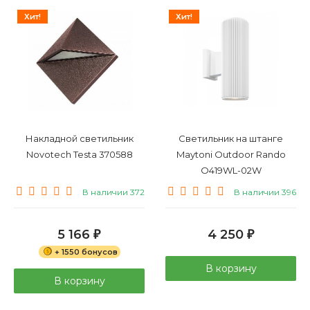
Хит!
Хит!
Накладной светильник
Светильник на штанге
Novotech Testa 370588
Maytoni Outdoor Rando
O419WL-02W
В наличии 372
В наличии 396
5 166
4 250
₽
₽
+ 1550 бонусов
В корзину
В корзину