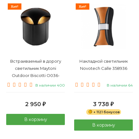
Хит!
Хит!
Встраиваемый в дорогу
Накладной светильник
светильник Maytoni
Novotech Calle 358936
Outdoor Biscotti O036-
L3B3K
В наличии 400
В наличии 64
2 950
3 738
₽
₽
+ 1121 бонусов
В корзину
В корзину