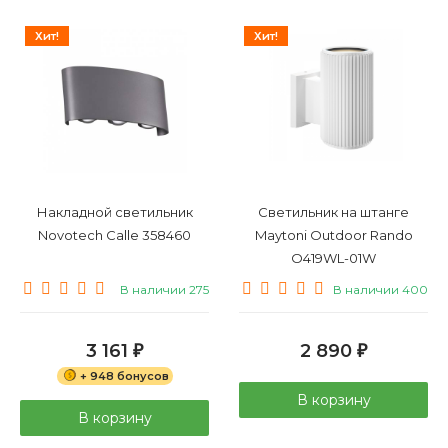
Хит!
Хит!
Накладной светильник
Светильник на штанге
Novotech Calle 358460
Maytoni Outdoor Rando
O419WL-01W
В наличии 275
В наличии 400
3 161
2 890
₽
₽
+ 948 бонусов
В корзину
В корзину