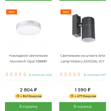
Хит!
Хит!
Накладной светильник
Светильник на штанге Arte
Novotech Opal 358881
Lamp Mistero A3302AL-1GY
В наличии 206
В наличии 547
2 804
1 590
₽
₽
+ 841 бонусов
+ 477 бонусов
В корзину
В корзину