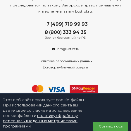
преследоваться по закону. Авторское право принадлежит
интернет-магазину Lustrof.ru.
+7 (499) 719 99 93
8 (800) 333 94 35
Звонок бесплатный по РФ
info@lustrof.ru
Политика персональных данных
Договор публичной оферты
Этот веб-сайт использует cookie-файлы.
2008-2026 © Интернет-магазин «Люстроф» в Екатеринбурге - приборы
освещения для дома и улицы. Все права защищены.
При использовании данного сайта вы
даете свое согласие на использование
cookie-файлов и
политику обработку
персональных данных метрическими
0
программами
.
Соглашаюсь