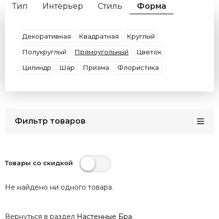
Тип
Интерьер
Стиль
Форма
Цвет плафона
Цвет основания
Цоколь
Размер
Материал (Основание\Плафон)
Декоративная
Квадратная
Круглый
Бренд
Страны
Защита (IP)
Полукруглый
Прямоугольный
Цветок
Цилиндр
Шар
Призма
Флористика
Фильтр товаров
Товары со скидкой
Не найдено ни одного товара.
Вернуться в раздел
Настенные Бра
.