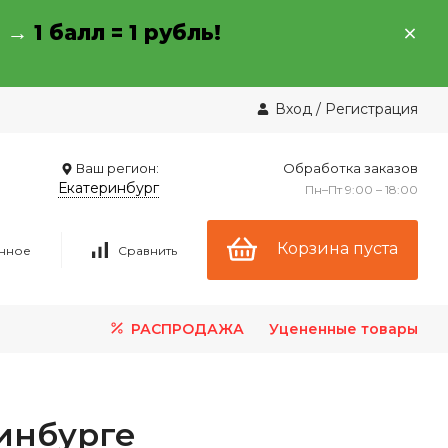
→ →
1 балл = 1 рубль!
Вход
/
Регистрация
Ваш регион:
Обработка заказов
Екатеринбург
Пн–Пт 9:00 – 18:00
Корзина пуста
нное
Сравнить
РАСПРОДАЖА
Уцененные товары
инбурге