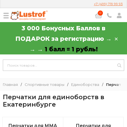
+7 (499) 719 99 93
0
3 000 Бонусных Баллов в
ПОДАРОК за регистрацию →
→ →
1 балл = 1 рубль!
Главная
/
Спортивные товары
/
Единоборства
/
Перчатки
Перчатки для единоборств в
Екатеринбурге
Перчатки для ММА
Перчатки для