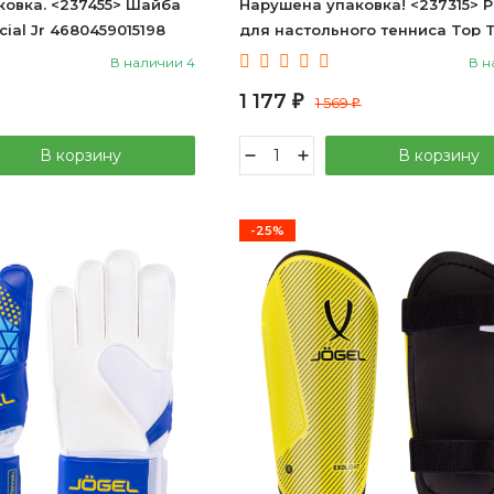
овка. <237455> Шайба
Нарушена упаковка! <237315> 
cial Jr 4680459015198
для настольного тенниса Top 
680459015198
600 4000885332360
В наличии 4
В н
1 177
₽
1 569
₽
В корзину
В корзину
-25%