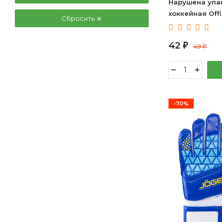
Нарушена упак
хоккейная Offi
Сбросить
УТ-00011025 4
42
₽
49
₽
-70%