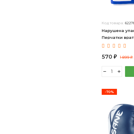
Код товара:
6227
Нарушена упак
Перчатки врат
Flat 468045911
570
₽
1 899
₽
-70%