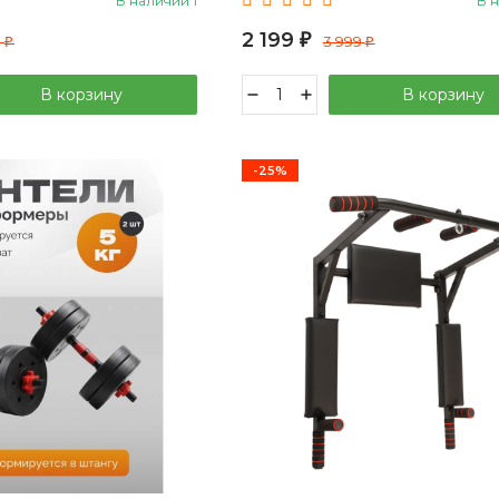
В наличии 1
В 
03412
УТ-00020947
2 199
9
₽
3 999
₽
₽
В корзину
В корзину
-25%