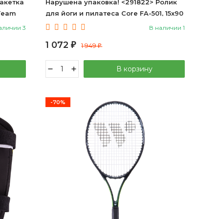
Ракетка
Нарушена упаковка! <291822> Ролик
Team
для йоги и пилатеса Core FA-501, 15x90
см, фиолетовый пастель
аличии 3
В наличии 1
4680459116932
1 072
₽
1 949
₽
В корзину
-70%