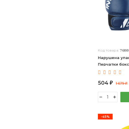
Код товара:
7688
Нарушена упак
Перчатки бокс
4 oz 46804591
504
₽
1 679
₽
-45%