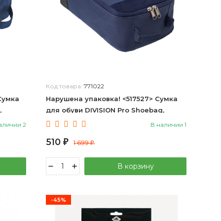
Код товара:
771022
Сумка
Нарушена упаковка! <517527> Сумка
,
для обуви DIVISION Pro Shoebag,
темно синий Jögel (ЦБ-00001325)
аличии 2
В наличии 1
510
₽
1 699
₽
В корзину
-45%