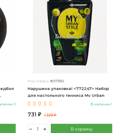
Код товара:
807350
Медбол
Нарушена упаковка! <772247> Набор
,
для настольного тенниса My Urban
Style, 1 ракетка, 4 мяча, чехол Donic
аличии 3
В наличии 1
ЦБ-00004523
731
₽
1 329
₽
В корзину