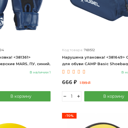
94
Код товара:
769512
овка! <381361>
Нарушена упаковка! <381649> 
ерские MARS, ПУ, синий,
для обуви CAMP Basic Shoebag
36664
темно-синий 4680459127228
В наличии 1
В н
666
₽
1 199
₽
В корзину
В корзину
-70%