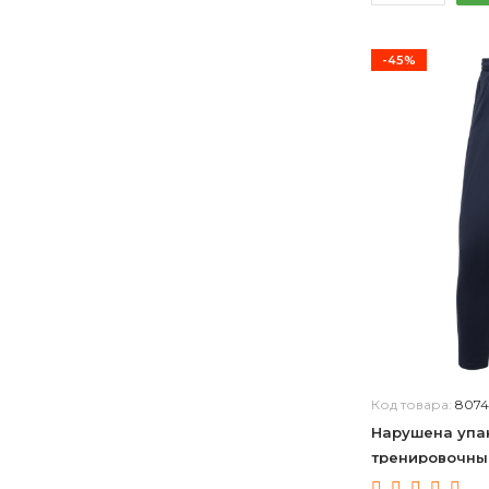
-45%
Код товара:
807
Нарушена упак
тренировочны
Training Pants