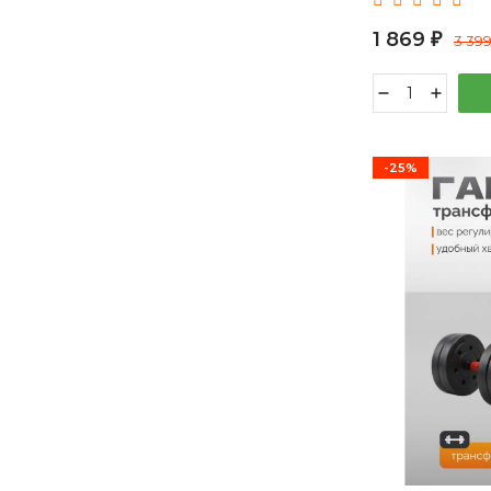
JÖGEL ЦБ-000
1 869
₽
3 39
-25%