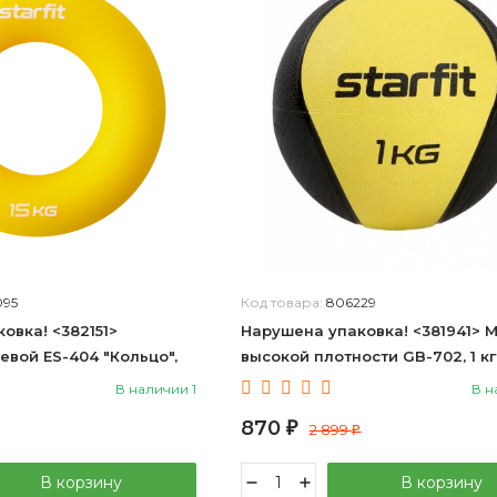
095
Код товара:
806229
овка! <382151>
Нарушена упаковка! <381941> 
евой ES-404 "Кольцо",
высокой плотности GB-702, 1 кг
 15 кг, силикогель,
желтый 4680459116581
В наличии 1
В н
59120748
870
₽
2 899
₽
В корзину
В корзину