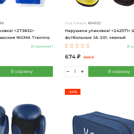
86
Код товара:
694922
овка! <273832>
Нарушена упаковка! <242571> 
арские NIGMA Training
футбольные JA-201, черный
0848
4680459053183 L
В наличии 1
В н
674
₽
899
₽
В корзину
В корзину
-44%