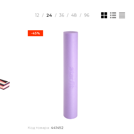
12
24
36
48
96
/
/
/
/
-45%
Код товара:
441492