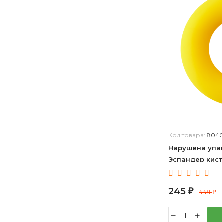
Код товара:
804
Нарушена упак
Эспандер кист
диаметр 8,8 см,
желтый 46804
245
₽
449
₽