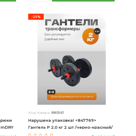
-25%
Код товара:
885961
Брюки
Нарушена упаковка! <847769>
ormDRY
Гантель Р 2,0 кг 2 шт /черно-красный/
й JÖGEL
1 001-0002-002