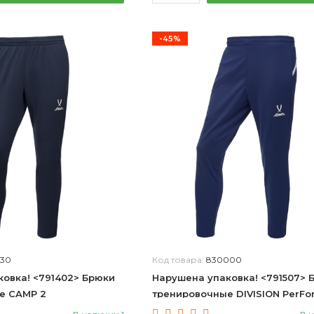
-45%
430
Код товара:
830000
овка! <791402> Брюки
Нарушена упаковка! <791507> 
е CAMP 2
тренировочные DIVISION PerF
, темно-синий, детский
Pro Training Pants, темно-сини