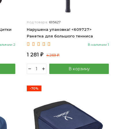
Код товара:
695627
Щитки
Нарушена упаковка! <609727>
Ракетка для большого тенниса
FusionTec 300 26’’, красный Wish
аличии 2
В наличии 1
ЦБ-00002461
1 281
₽
4 269
₽
В корзину
-70%