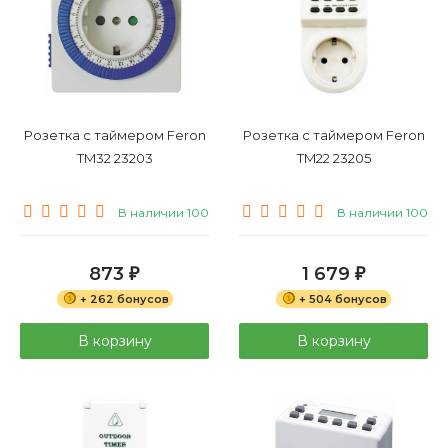
Розетка с таймером Feron
Розетка с таймером Feron
TM32 23203
TM22 23205
В наличии 100
В наличии 100
873
1 679
₽
₽
+ 262 бонусов
+ 504 бонусов
В корзину
В корзину