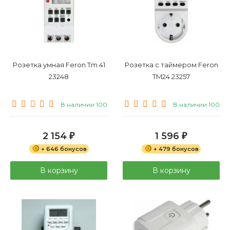
Розетка умная Feron Tm 41
Розетка с таймером Feron
23248
TM24 23257
В наличии 100
В наличии 100
2 154
1 596
₽
₽
+ 646 бонусов
+ 479 бонусов
В корзину
В корзину