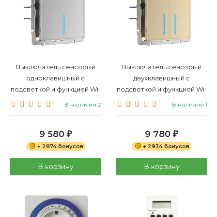
Выключатель сенсорый
Выключатель сенсорый
одноклавишный с
двухклавишный с
подсветкой и функцией Wi-
подсветкой и функцией Wi-
Fi, без рамки Werkel
Fi, без рамки Werkel
В наличии 2
В наличии 1
серебряный W4510606
шампань W4520611
9 580
9 780
₽
₽
+ 2874 бонусов
+ 2934 бонусов
В корзину
В корзину