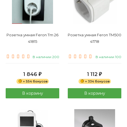
Розетка умная Feron Tm 26
Розетка умная Feron TM500
41815
41718
В наличии 200
В наличии 100
1 846
1 112
₽
₽
+ 554 бонусов
+ 334 бонусов
В корзину
В корзину