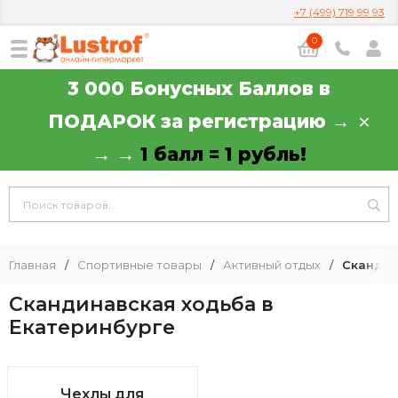
+7 (499) 719 99 93
0
3 000 Бонусных Баллов в
ПОДАРОК за регистрацию →
→ →
1 балл = 1 рубль!
Главная
/
Спортивные товары
/
Активный отдых
/
Скандин
Скандинавская ходьба в
Екатеринбурге
Чехлы для