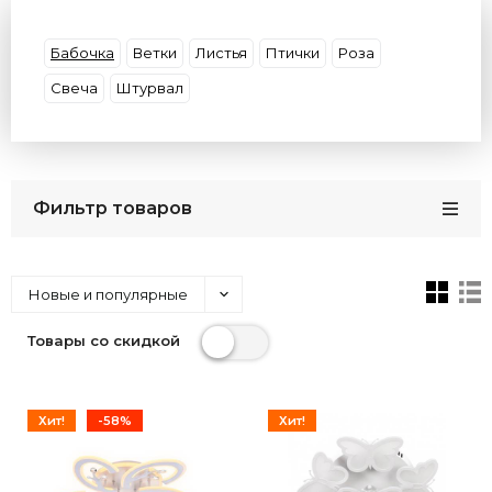
Материал плафона
Материал основания
Форма
Декор
Цвет плафона
Умные
Бабочка
Ветки
Листья
Птички
Роза
Цвет арматуры
Потолки
Размер
Свеча
Штурвал
Бренды
Кол-во плафонов
Цвет света
Страна
Фильтр товаров
Новые и популярные
Товары со скидкой
Хит!
-58%
Хит!