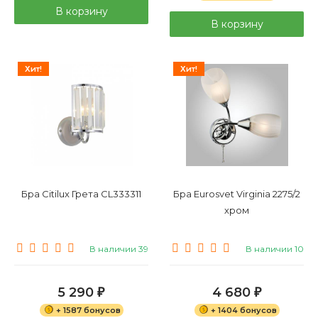
В корзину
В корзину
Хит!
Хит!
Бра Citilux Грета CL333311
Бра Eurosvet Virginia 2275/2
хром
В наличии 39
В наличии 10
5 290
4 680
₽
₽
+ 1587 бонусов
+ 1404 бонусов