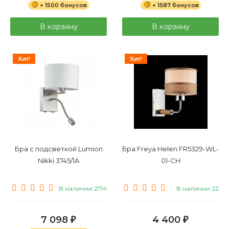
+ 1500 бонусов
+ 1587 бонусов
В корзину
В корзину
Хит!
Хит!
Бра с подсветкой Lumion
Бра Freya Helen FR5329-WL-
Nikki 3745/1A
01-CH
В наличии 2174
В наличии 22
7 098
4 400
₽
₽