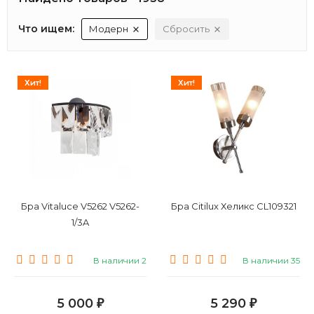
Что ищем:
Модерн
Сбросить
Хит!
Хит!
Бра Vitaluce V5262 V5262-
Бра Citilux Хеликс CL109321
1/3A
В наличии 2
В наличии 35
5 000
5 290
₽
₽