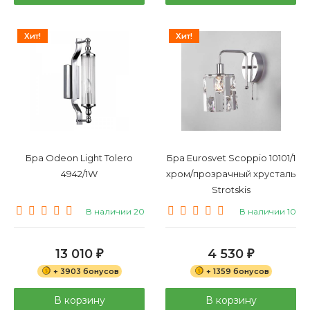
Хит!
Хит!
Бра Odeon Light Tolero
Бра Eurosvet Scoppio 10101/1
4942/1W
хром/прозрачный хрусталь
Strotskis
В наличии 20
В наличии 10
13 010
4 530
₽
₽
+ 3903 бонусов
+ 1359 бонусов
В корзину
В корзину