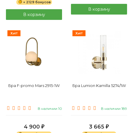
+ 2129 бонусов
В корзину
В корзину
Хит!
Хит!
Бра F-promo Mars 2915-1W
Бра Lumion Kamilla 5274/1W
В наличии 10
В наличии 189
4 900
3 665
₽
₽