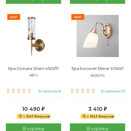
Хит!
Хит!
Бра Divinare Sham 4505/17
Бра Eurosvet Ellene 30149/1
AP-1
золото
В наличии 8
В наличии 10
10 490
3 410
₽
₽
+ 3147 бонусов
+ 1023 бонусов
В корзину
В корзину