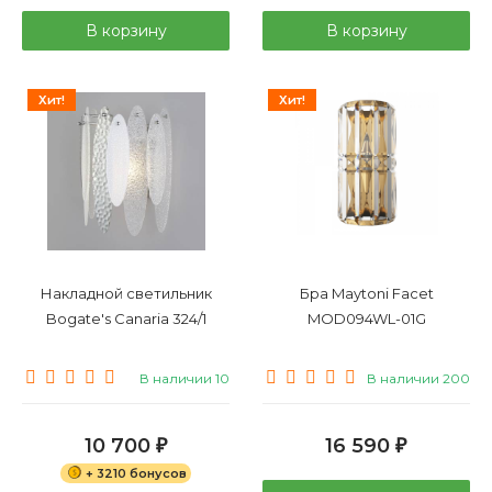
В корзину
В корзину
Хит!
Хит!
Накладной светильник
Бра Maytoni Facet
Bogate's Canaria 324/1
MOD094WL-01G
В наличии 10
В наличии 200
10 700
16 590
₽
₽
+ 3210 бонусов