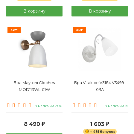
В корзину
В корзину
Хит!
Хит!
Бра Maytoni Cloches
Бра Vitaluce V3184 V3499-
MOD113WL-01W
0/1A
В наличии 200
В наличии 15
8 490
1 603
₽
₽
+ 481 бонусов