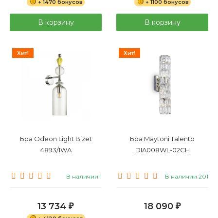
+ 1470 бонусов
+ 1100 бонусов
В корзину
В корзину
Хит!
Хит!
Бра Odeon Light Bizet
Бра Maytoni Talento
4893/1WA
DIA008WL-02CH
В наличии 1
В наличии 201
13 734
18 090
₽
₽