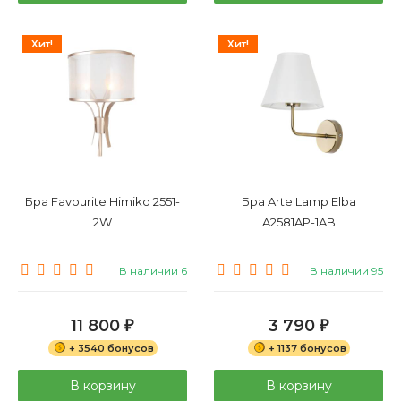
Хит!
Хит!
Бра Favourite Himiko 2551-
Бра Arte Lamp Elba
2W
A2581AP-1AB
В наличии 6
В наличии 95
11 800
3 790
₽
₽
+ 3540 бонусов
+ 1137 бонусов
В корзину
В корзину