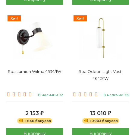
Хит!
Хит!
Бра Lumion Wilma 4534/1W
Бра Odeon Light Vosti
4642/1W
В наличии 92
В наличии 155
2 153
13 010
₽
₽
+ 646 бонусов
+ 3903 бонусов
В корзину
В корзину