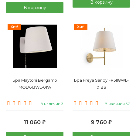
В корзину
В корзину
Хит!
Хит!
Бра Maytoni Bergamo
Бра Freya Sandy FR5118WL-
MOD613WL-01W
01BS
В наличии 3
В наличии 37
11 060
9 760
₽
₽