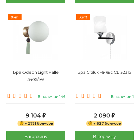
Хит!
Хит!
Бра Odeon Light Palle
Бра Citilux Нильс CL132315
5405/1W
В наличии 146
В наличии 1
9 104
2 090
₽
₽
+ 2731 бонусов
+ 627 бонусов
В корзину
В корзину