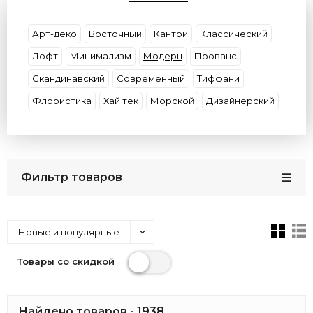
Цвет плафона
Цвет основания
Цоколь
Размер
Материал (Основание\Плафон)
Арт-деко
Восточный
Кантри
Классический
Бренд
Страны
Защита (IP)
Лофт
Минимализм
Модерн
Прованс
Скандинавский
Современный
Тиффани
Флористика
Хай тек
Морской
Дизайнерский
Фильтр товаров
Новые и популярные
Товары со скидкой
Найдено товаров - 1938