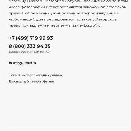
магазину Lustrof.ru. Материалы опубликованные на сайте, в том
числе фотографии и текст охраняются законом об авторском
праве. Любое несанкционированное воспроизведение в
любом виде будет преследоваться по закону. Авторское
право принадлежит интернет-магазину Lustrof.ru.
+7 (499) 719 99 93
8 (800) 333 94 35
Звонок бесплатный по РФ
info@lustrof.ru
Политика персональных данных
Договор публичной оферты