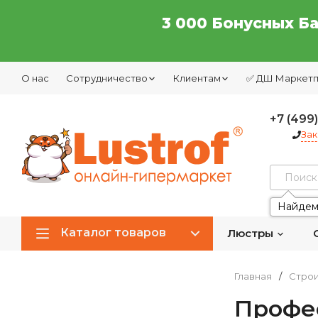
3 000 Бонусных Б
О нас
Сотрудничество
Клиентам
✅ ДШ Маркет
+7 (499
Зак
Найдем
Каталог товаров
Люстры
Главная
/
Строи
Профе