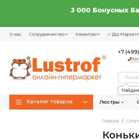
3 000 Бонусных Б
О нас
Сотрудничество
Клиентам
✅ ДШ Маркет
+7 (499
Зак
Найдем
Каталог товаров
Люстры
Главная
/
Спор
Коньк