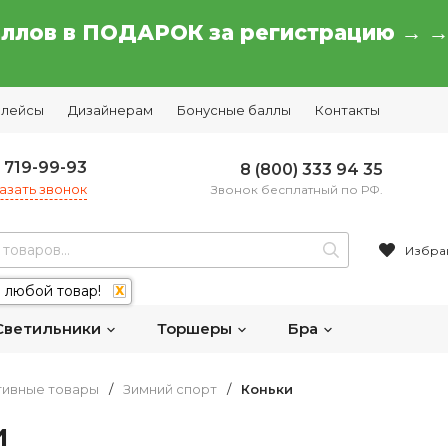
аллов в ПОДАРОК за регистрацию → 
плейсы
Дизайнерам
Бонусные баллы
Контакты
) 719-99-93
8 (800) 333 94 35
азать звонок
Звонок бесплатный по РФ.
Избра
 любой товар!
X
Светильники
Торшеры
Бра
тивные товары
/
Зимний спорт
/
Коньки
и