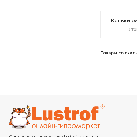
Коньки р
0 то
Товары со скид
Фирменное наименование Lustrof - является