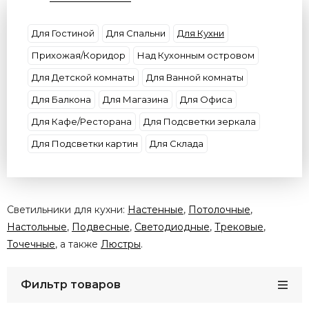
Форма
Цвет плафона
Цвет свечения
Потолки
Цоколь
Материал плафона
Для Гостиной
Для Спальни
Для Кухни
Размер
Бренд
Прихожая/Коридор
Над Кухонным островом
Для Детской комнаты
Для Ванной комнаты
Для Балкона
Для Магазина
Для Офиса
Для Кафе/Ресторана
Для Подсветки зеркала
Для Подсветки картин
Для Склада
Светильники для кухни:
Настенные
,
Потолочные
,
Настольные
,
Подвесные
,
Светодиодные
,
Трековые
,
Точечные
, а также
Люстры
.
Фильтр товаров