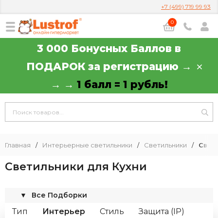
+7 (499) 719 99 93
0
3 000 Бонусных Баллов в
ПОДАРОК за регистрацию →
→ →
1 балл = 1 рубль!
Главная
/
Интерьерные светильники
/
Светильники
/
Свет
Светильники для Кухни
▼
Все Подборки
Тип
Интерьер
Стиль
Защита (IP)