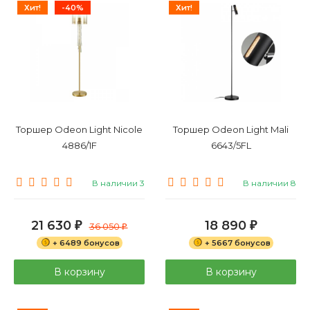
Хит!
-40%
Хит!
Большие
Маленькие
Торшер Odeon Light Nicole
Торшер Odeon Light Mali
4886/1F
6643/5FL
В наличии 3
В наличии 8
21 630
18 890
₽
36 050
₽
₽
+ 6489 бонусов
+ 5667 бонусов
В корзину
В корзину