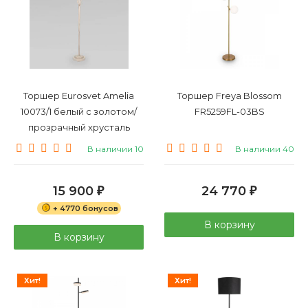
Торшер Eurosvet Amelia
Торшер Freya Blossom
10073/1 белый с золотом/
FR5259FL-03BS
прозрачный хрусталь
Strotskis
В наличии 10
В наличии 40
15 900
24 770
₽
₽
+ 4770 бонусов
В корзину
В корзину
Хит!
Хит!