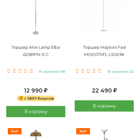
Торшер Arte Lamp Elba
Торшер Maytoni Fad
A2581PN-1CC
MOD070FL-L12W3K
В наличии 98
В наличии 32
12 990
22 490
₽
₽
+ 3897 бонусов
В корзину
В корзину
Хит!
Хит!