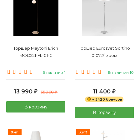
Торшер Maytoni Erich
Торшер Eurosvet Sortino
MOD221-FL-01-G
01072/1 хром
В наличии 1
В наличии 10
13 990
11 400
₽
55 960
₽
₽
+ 3420 бонусов
В корзину
В корзину
Хит!
Хит!