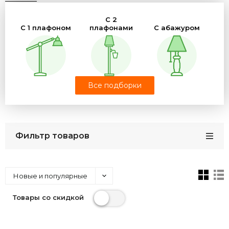
Материал
Цвет Плафона
Цвет Свечения
С 2
Цвет Арматуры
Страна
Бренд
С 1 плафоном
плафонами
С абажуром
Все подборки
Дизайнерские
Для чтения
На треноге
Фильтр товаров
Изогнутые
Светодиодные
Со столиком
Новые и популярные
Товары со скидкой
Хрустальные
Элитные
Восточные