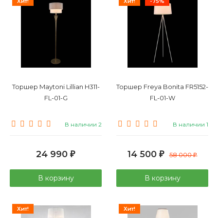
Хит!
Хит!
-75%
Торшер Maytoni Lillian H311-
Торшер Freya Bonita FR5152-
FL-01-G
FL-01-W
В наличии 2
В наличии 1
24 990
14 500
₽
₽
58 000
₽
В корзину
В корзину
Хит!
Хит!