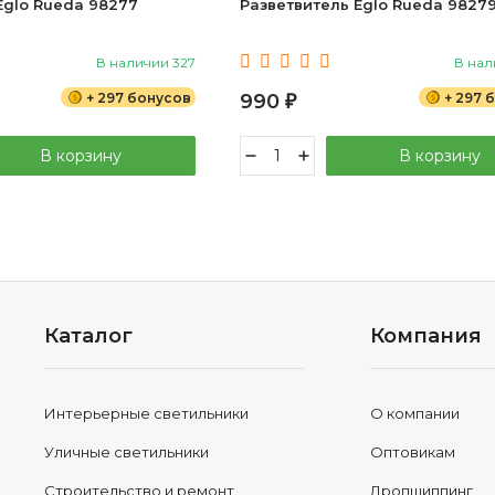
Eglo Rueda 98277
Разветвитель Eglo Rueda 9827
В наличии 327
В нал
+ 297 бонусов
990
+ 297 
₽
В корзину
В корзину
Каталог
Компания
Интерьерные светильники
О компании
Уличные светильники
Оптовикам
Строительство и ремонт
Дропшиппинг