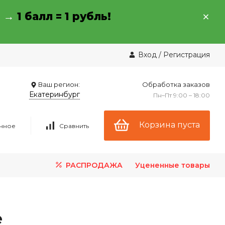
→ →
1 балл = 1 рубль!
Вход
/
Регистрация
Ваш регион:
Обработка заказов
Екатеринбург
Пн–Пт 9:00 – 18:00
Корзина пуста
нное
Сравнить
РАСПРОДАЖА
Уцененные товары
е