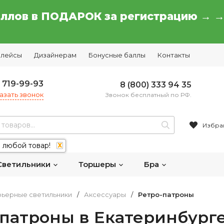
аллов в ПОДАРОК за регистрацию → 
плейсы
Дизайнерам
Бонусные баллы
Контакты
) 719-99-93
8 (800) 333 94 35
азать звонок
Звонок бесплатный по РФ.
Избра
 любой товар!
X
Светильники
Торшеры
Бра
ьерные светильники
/
Аксессуары
/
Ретро-патроны
-патроны в Екатеринбург