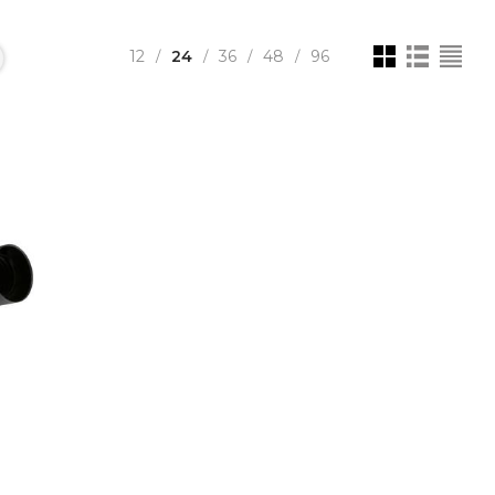
12
24
36
48
96
/
/
/
/