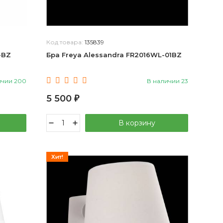
Код товара:
135839
-BZ
Бра Freya Alessandra FR2016WL-01BZ
ичии 200
В наличии 23
5 500
₽
В корзину
Хит!