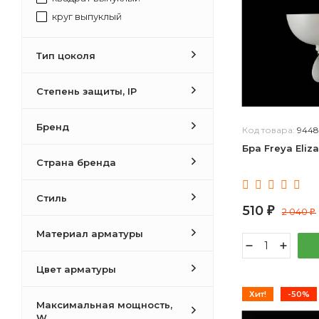
круг выпуклый
многогранник круглый
овал объемный
Тип цоколя
круг плоский
конус круглый усеченный
Степень защиты, IP
призма прямоугольная
Бренд
колокол расходящийся
Код товара:
9448
полусфера
Бра Freya Eliz
Страна бренда
прямоугольная плоская
прямоугольник плоский
Стиль
овал плоский
510
₽
2 040
₽
колокол сходящийся
Материал арматуры
конус круглый
прямоугольник выпуклый
Цвет арматуры
квадрат плоский
куб
Хит!
-50%
Максимальная мощность,
полуцилиндр
W