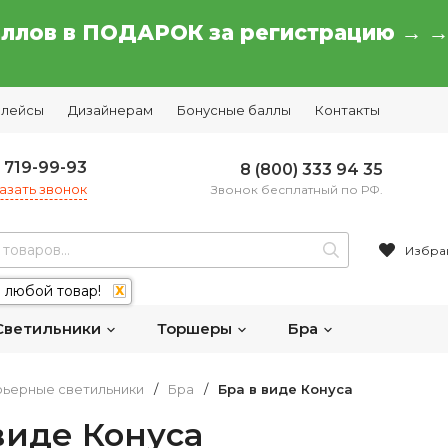
аллов в ПОДАРОК за регистрацию → 
плейсы
Дизайнерам
Бонусные баллы
Контакты
) 719-99-93
8 (800) 333 94 35
азать звонок
Звонок бесплатный по РФ.
Избра
 любой товар!
X
Светильники
Торшеры
Бра
ьерные светильники
/
Бра
/
Бра в виде Конуса
виде Конуса