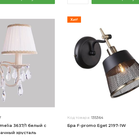
Хит!
7
Код товара:
135364
melia 3637/1 белый с
Бра F-promo Eget 2197-1W
рачный хрусталь