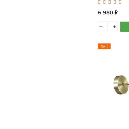
Strotskis
6 980
₽
Хит!