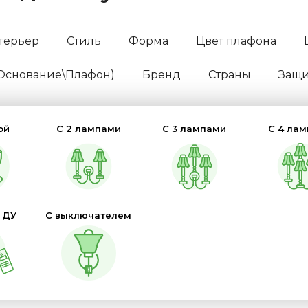
терьер
Стиль
Форма
Цвет плафона
(Основание\Плафон)
Бренд
Страны
Защит
ой
С 2 лампами
С 3 лампами
С 4 ла
 ДУ
С выключателем