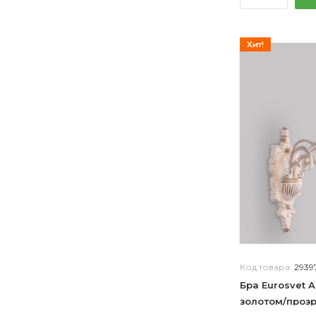
полуконус
треугольник плоский
призма треугольная
Хит!
цилиндр амебный
цветок колокольчик
пирамида треугольная
цветок ромашка
в виде цветка
цветок тюльпан
полуколокол сходящийся
полуколокол расходящийся
лепесток широкий
полуколокол
конус круглый усеченный,цилиндр круглый
сложная,цилиндр круглый
Код товара:
2939
усеченый конус
Бра Eurosvet A
квадратная призма
золотом/проз