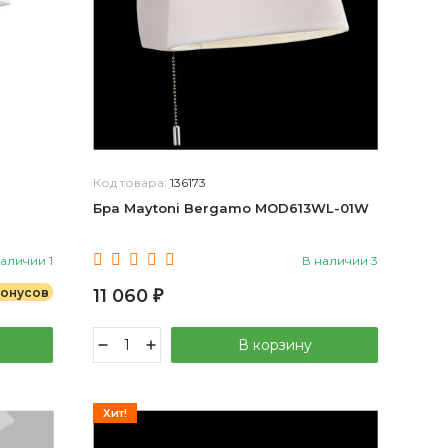
Код товара:
136173
Бра Maytoni Bergamo MOD613WL-01W
наличии 1
В наличии 3
бонусов
11 060
₽
В корзину
Хит!