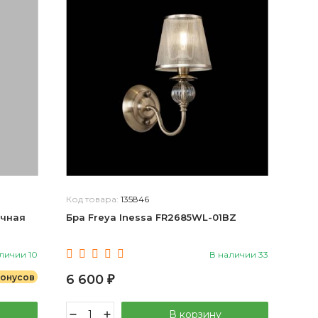
Код товара:
135846
ичная
Бра Freya Inessa FR2685WL-01BZ
личии 10
В наличии 33
бонусов
6 600
₽
В корзину