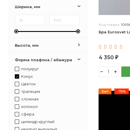
Ширина, мм
Код товара:
1095
Бра Eurosvet L
Высота, мм
4 350
₽
Форма плафона / абажура
полукруг
Конус
Цветок
трапеция
Хит!
-75%
сложная
колокол
сфера
цилиндр круглый
квадрат выпуклый