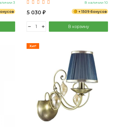
аличии 3
В наличии 10
бонусов
5 030
+ 1509 бонусов
₽
В корзину
Хит!