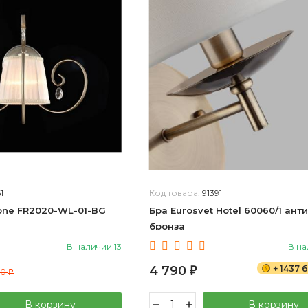
1
Код товара:
91391
one FR2020-WL-01-BG
Бра Eurosvet Hotel 60060/1 ант
бронза
В наличии 13
В на
4 790
+ 1437 
00
₽
₽
В корзину
В корзину