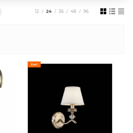
12
24
36
48
96
/
/
/
/
Хит!