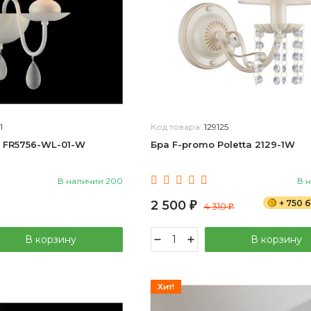
1
Код товара:
129125
a FR5756-WL-01-W
Бра F-promo Poletta 2129-1W
В наличии 200
В 
2 500
+ 750 
₽
4 310
₽
В корзину
В корзину
Хит!