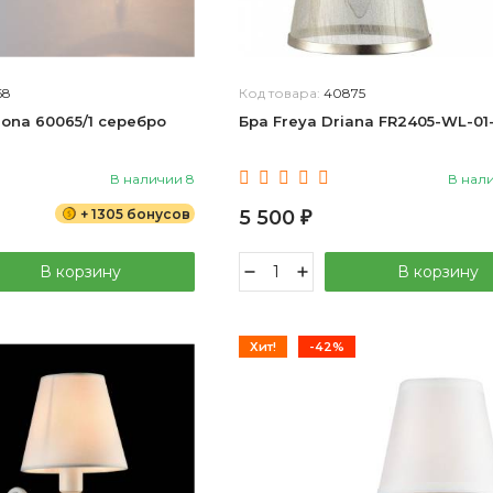
68
Код товара:
40875
iona 60065/1 серебро
Бра Freya Driana FR2405-WL-01
В наличии 8
В нал
+ 1305 бонусов
5 500
₽
В корзину
В корзину
Хит!
-42%