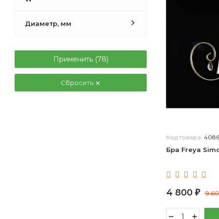
цилиндр овальный
пирамида квадратная
Диаметр, мм
призма квадратная
колокол прямой
Применить (
78
)
цветок бутон
сфера,цилиндр круглый
Сбросить
пирамида многоугольная
пирамида прямоугольная
овал выпуклый
пирамидальная
призма многоугольная
Код товара:
4086
конус двойной
Бра Freya Sim
полукруг выпуклый
полуовал объемный
круг плоский,цилиндр круглый
4 800
₽
9 6
полуколокол прямой
полукруг плоский