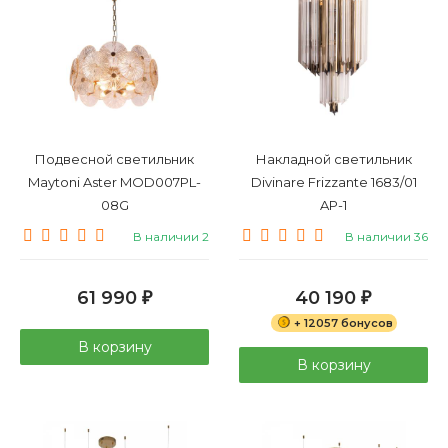
Подвесной светильник
Накладной светильник
Maytoni Aster MOD007PL-
Divinare Frizzante 1683/01
08G
AP-1
В наличии 2
В наличии 36
61 990
40 190
₽
₽
+ 12057 бонусов
В корзину
В корзину