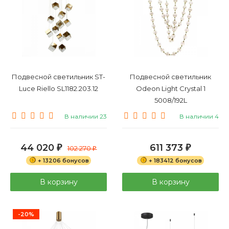
Подвесной светильник ST-
Подвесной светильник
Luce Riello SL1182.203.12
Odeon Light Crystal 1
5008/192L
В наличии 23
В наличии 4
44 020
611 373
₽
102 270
₽
₽
+ 13206 бонусов
+ 183412 бонусов
В корзину
В корзину
-20%