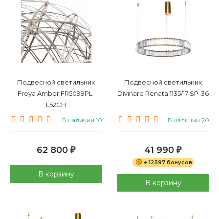
Подвесной светильник
Подвесной светильник
Freya Amber FR5099PL-
Divinare Renata 1135/17 SP-36
L52CH
В наличии 10
В наличии 20
62 800
41 990
₽
₽
+ 12597 бонусов
В корзину
В корзину