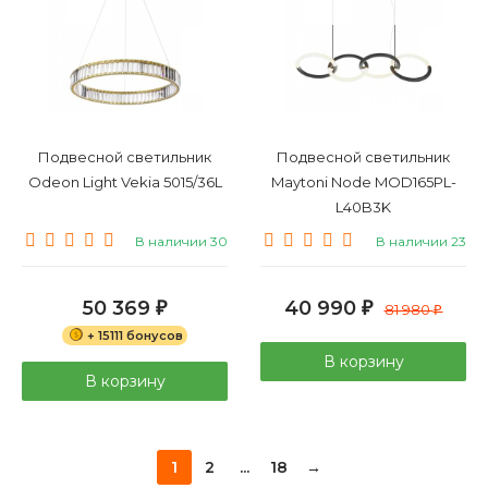
Подвесной светильник
Подвесной светильник
Odeon Light Vekia 5015/36L
Maytoni Node MOD165PL-
L40B3K
В наличии 30
В наличии 23
50 369
40 990
₽
₽
81 980
₽
+ 15111 бонусов
В корзину
В корзину
1
2
...
18
→