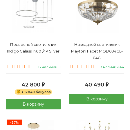
Подвесной светильник
Накладной светильник
Indigo Galass 14001/4P Silver
Maytoni Facet MOD094CL-
04G
В наличии 11
В наличии 44
42 800
40 490
₽
₽
+ 12840 бонусов
В корзину
В корзину
-57%