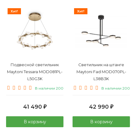
С датчиком
движения
Для зеркал
Элитные
Хит!
Хит!
Дизайнерские
Подвесной светильник
Светильник на штанге
Maytoni Tessara MOD081PL-
Maytoni Fad MOD070PL-
L50G3K
L38B3K
В наличии 200
В наличии 200
41 490
42 990
₽
₽
В корзину
В корзину