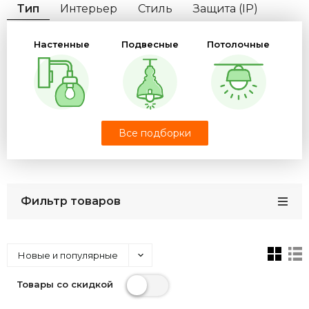
Тип
Интерьер
Стиль
Защита (IP)
Форма
Цвет плафона
Цвет свечения
Настенные
Подвесные
Потолочные
Потолки
Цоколь
Материал плафона
Размер
Бренд
Светодиодные
Точечные
Мебельные
Все подборки
Фильтр товаров
Настенно-
потолочные
Ночники
С пультом
Новые и популярные
Товары со скидкой