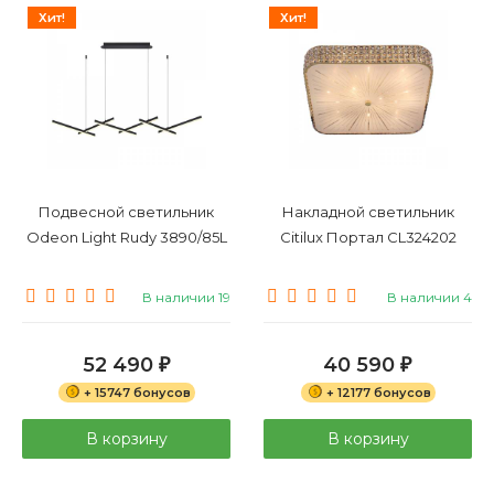
Хит!
Хит!
Подвесной светильник
Накладной светильник
Odeon Light Rudy 3890/85L
Citilux Портал CL324202
В наличии 19
В наличии 4
52 490
40 590
₽
₽
+ 15747 бонусов
+ 12177 бонусов
В корзину
В корзину