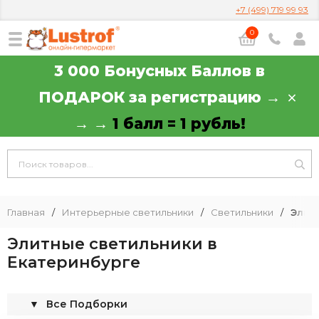
+7 (499) 719 99 93
0
3 000 Бонусных Баллов в
ПОДАРОК за регистрацию →
→ →
1 балл = 1 рубль!
Главная
/
Интерьерные светильники
/
Светильники
/
Элит
Элитные светильники в
Екатеринбурге
▼
Все Подборки