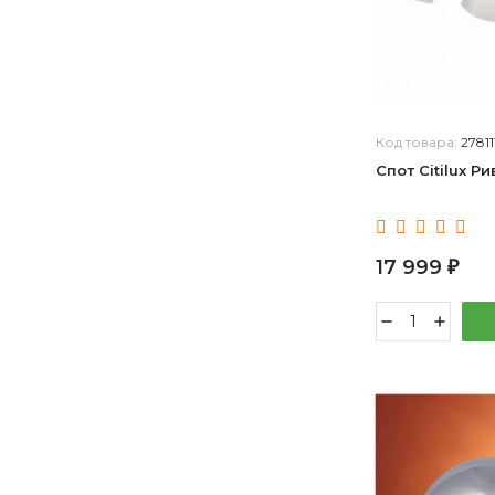
Код товара:
27811
Спот Citilux Р
17 999
₽