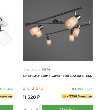
Код товара:
35374
Спот Arte Lamp Cavalletta A4510PL-6SS
ичии 203
В наличии 34
бонусов
11 320
+ 3396 бонусов
₽
В корзину