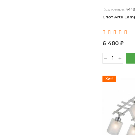
Код товара:
444
Спот Arte La
6 480
₽
Хит!