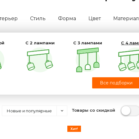
терьер
Стиль
Форма
Цвет
Материал
ой
С 2 лампами
С 3 лампами
С 4 ла
ые
Все подборки
Товары со скидкой
Новые и популярные
Хит!