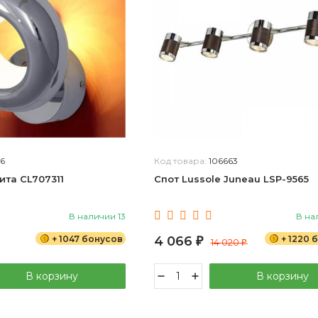
6
Код товара:
106663
бита CL707311
Спот Lussole Juneau LSP-9565
В наличии 13
В на
+ 1047 бонусов
4 066
+ 1220 
₽
14 020
₽
В корзину
В корзину