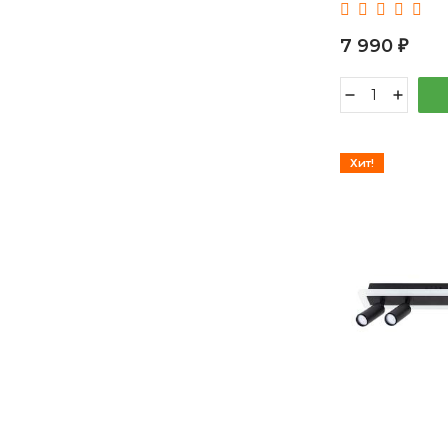
7 990
₽
Хит!