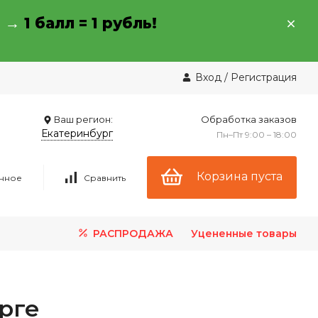
→ →
1 балл = 1 рубль!
Вход
/
Регистрация
Ваш регион:
Обработка заказов
Екатеринбург
Пн–Пт 9:00 – 18:00
Корзина пуста
нное
Сравнить
РАСПРОДАЖА
Уцененные товары
рге