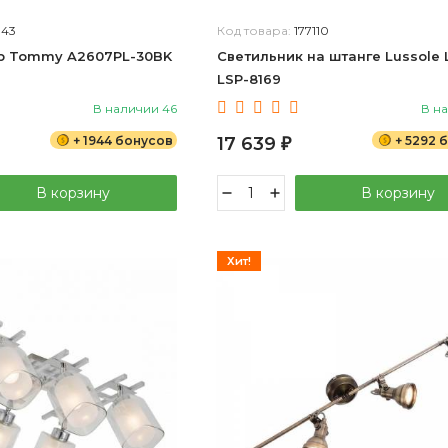
843
Код товара:
177110
mp Tommy A2607PL-30BK
Светильник на штанге Lussole 
LSP-8169
В наличии 46
В на
+ 1944 бонусов
17 639
+ 5292 
₽
В корзину
В корзину
Хит!