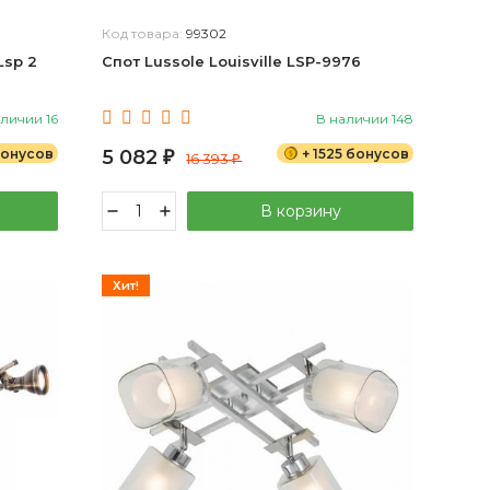
Код товара:
99302
Lsp 2
Спот Lussole Louisville LSP-9976
личии 16
В наличии 148
бонусов
5 082
+ 1525 бонусов
₽
16 393
₽
В корзину
Хит!