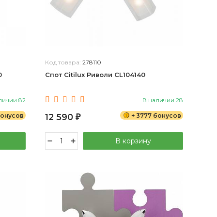
Код товара:
278110
0
Спот Citilux Риволи CL104140
личии 82
В наличии 28
бонусов
12 590
+ 3777 бонусов
₽
В корзину