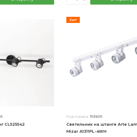
Хит!
05
Код товара:
193609
инг CL525542
Светильник на штанге Arte La
Mizar A1311PL-4WH