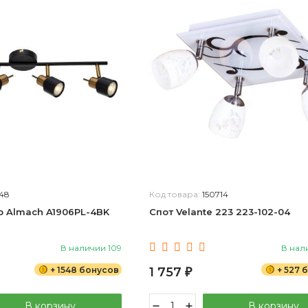
48
Код товара:
150714
p Almach A1906PL-4BK
Спот Velante 223 223-102-04
В наличии 109
В нал
+ 1548 бонусов
1 757
+ 527 
₽
В корзину
В корзину