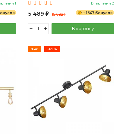
наличии 1
В наличии 2
бонусов
5 489
+ 1647 бонусов
₽
15 682
₽
В корзину
Хит!
-69%