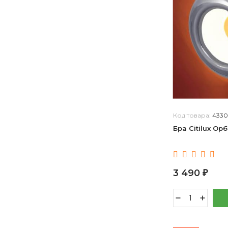
Код товара:
4330
Бра Citilux Ор
3 490
₽