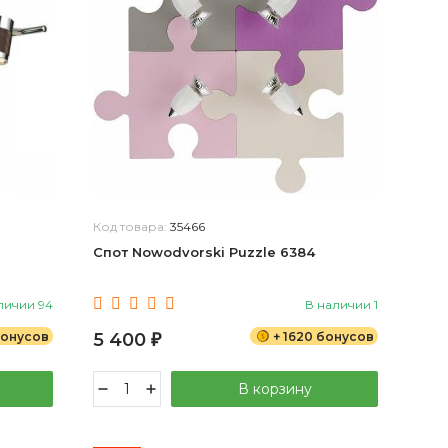
Код товара:
35466
Спот Nowodvorski Puzzle 6384
личии 94
В наличии 1
бонусов
5 400
+ 1620 бонусов
₽
В корзину