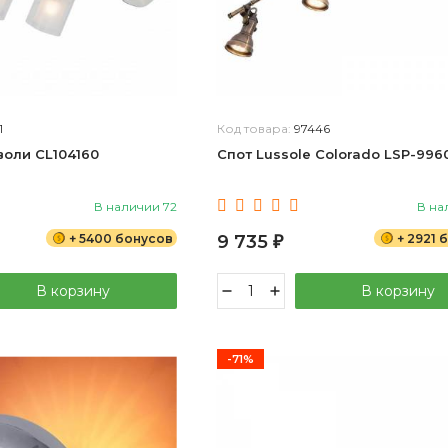
1
Код товара:
97446
иволи CL104160
Спот Lussole Colorado LSP-996
В наличии 72
В на
+ 5400 бонусов
9 735
+ 2921 
₽
В корзину
В корзину
-71%