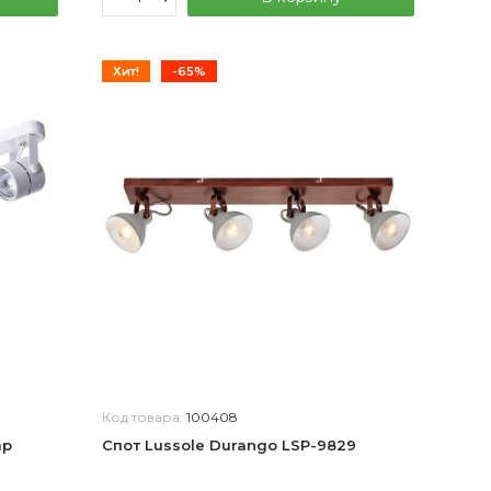
Хит!
-65%
Код товара:
100408
mp
Спот Lussole Durango LSP-9829