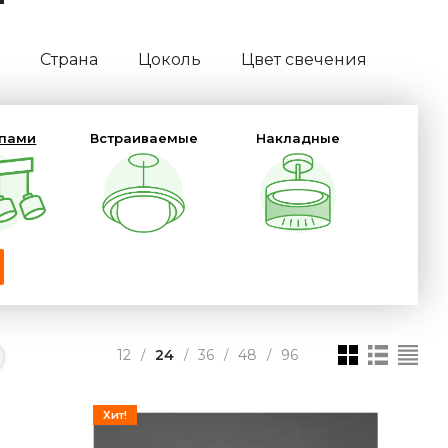
Страна
Цоколь
Цвет свечения
мпами
Встраиваемые
Накладные
12
24
36
48
96
/
/
/
/
Хит!