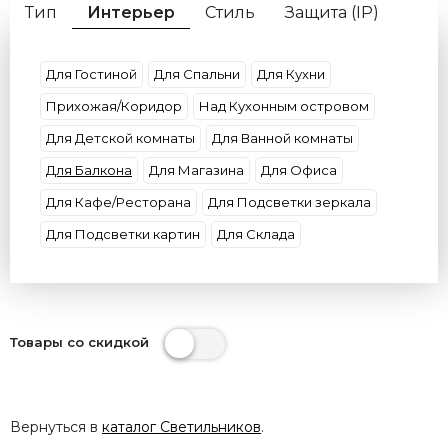
Тип
Интерьер
Стиль
Защита (IP)
Форма
Цвет плафона
Цвет свечения
Потолки
Цоколь
Материал плафона
Для Гостиной
Для Спальни
Для Кухни
Размер
Бренд
Прихожая/Коридор
Над Кухонным островом
Для Детской комнаты
Для Ванной комнаты
Для Балкона
Для Магазина
Для Офиса
Для Кафе/Ресторана
Для Подсветки зеркала
Для Подсветки картин
Для Склада
Товары со скидкой
Вернуться в
каталог Светильников
.