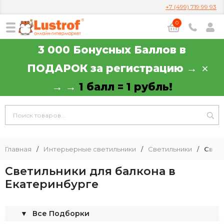
+7 (499) 719 99 93
0
3 000 Бонусных Баллов в
ПОДАРОК за регистрацию →
→ →
1 балл = 1 рубль!
Главная
/
Интерьерные светильники
/
Светильники
/
Свет
Светильники для балкона в
Екатеринбурге
▼
Все Подборки