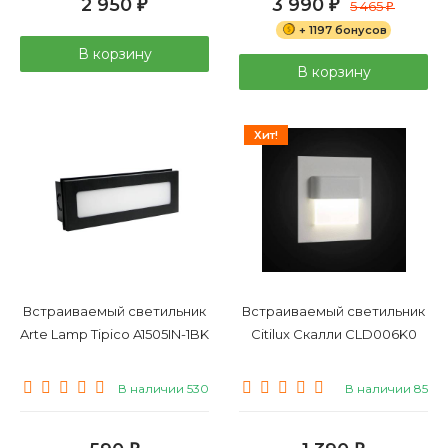
2 950
3 990
₽
₽
5 465
₽
+ 1197 бонусов
В корзину
В корзину
Хит!
Встраиваемый светильник
Встраиваемый светильник
Arte Lamp Tipico A1505IN-1BK
Citilux Скалли CLD006K0
В наличии 530
В наличии 85