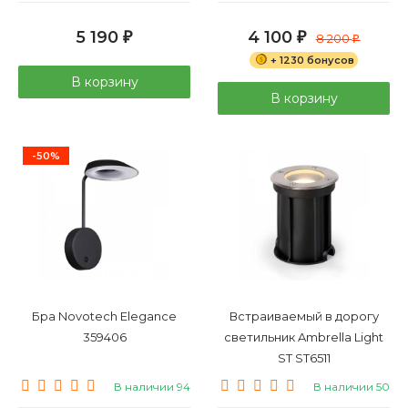
5 190
4 100
₽
₽
8 200
₽
+ 1230 бонусов
В корзину
В корзину
-50%
Бра Novotech Elegance
Встраиваемый в дорогу
359406
светильник Ambrella Light
ST ST6511
В наличии 94
В наличии 50