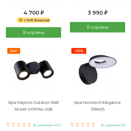
4 700
3 990
₽
₽
+ 1410 бонусов
В корзину
В корзину
Хит!
-50%
Бра Maytoni Outdoor Wall
Бра Novotech Elegance
Street O010WL-02B
359405
В наличии 400
В наличии 95