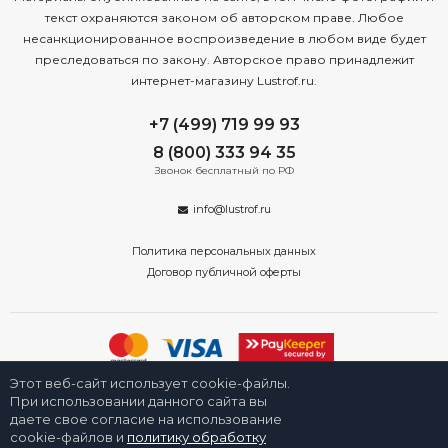
текст охраняются законом об авторском праве. Любое
несанкционированное воспроизведение в любом виде будет
преследоваться по закону. Авторское право принадлежит
интернет-магазину Lustrof.ru.
+7 (499) 719 99 93
8 (800) 333 94 35
Звонок бесплатный по РФ
info@lustrof.ru
Политика персональных данных
Договор публичной оферты
Этот веб-сайт использует cookie-файлы.
2008-2026 © Интернет-магазин «Люстроф» в Екатеринбурге - приборы
освещения для дома и улицы. Все права защищены.
При использовании данного сайта вы
даете свое согласие на использование
cookie-файлов и
политику обработку