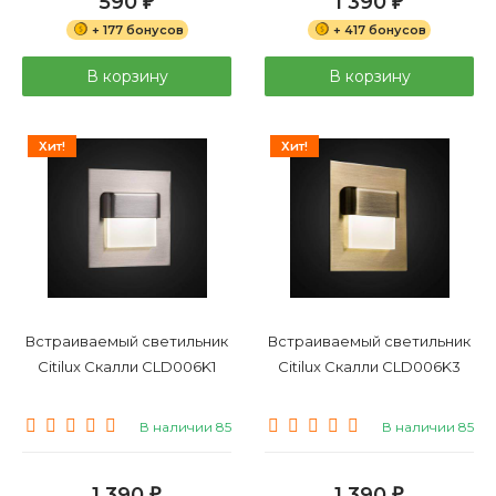
590
1 390
₽
₽
+ 177 бонусов
+ 417 бонусов
В корзину
В корзину
Хит!
Хит!
Встраиваемый светильник
Встраиваемый светильник
Citilux Скалли CLD006K1
Citilux Скалли CLD006K3
В наличии 85
В наличии 85
1 390
1 390
₽
₽