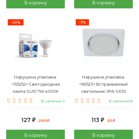
В корзину
В корзину
-45%
-7%
Нарушена упаковка.
Нарушена упаковка.
<155252> Светодиодная
<161523> Встраиваемый
лампа GU10 7W 4000К
светильник ЭРА GX53
(белый) Simple Voltega 7057
Б0017633 KL71 WH
В наличии 2
В наличии 8
127
113
₽
230
₽
121
₽
₽
В корзину
В корзину