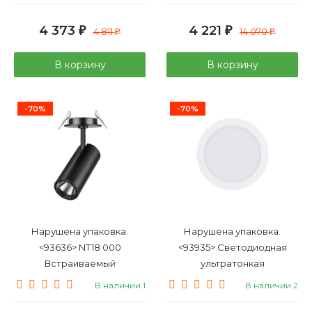
4 373
4 221
₽
4 811
₽
14 070
₽
₽
В корзину
В корзину
-70%
-70%
Нарушена упаковка.
Нарушена упаковка.
<93636> NT18 000
<93935> Светодиодная
Встраиваемый
ультратонкая
светодиодный светильник-
встраиваемая панель Eglo
В наличии 1
В наличии 2
спот Novotech SELENE
Fueva-C () 96668
357551