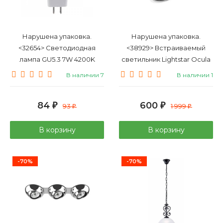
Нарушена упаковка.
Нарушена упаковка.
<32654> Светодиодная
<38929> Встраиваемый
лампа GU5.3 7W 4200K
светильник Lightstar Ocula
(белый) JCDR
11816
В наличии 7
В наличии 1
Elektrostandard (a034867)
JCDR01 7W 220V 4200K
84
600
₽
93
₽
1 999
₽
₽
В корзину
В корзину
-70%
-70%