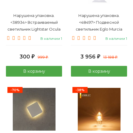
Нарушена упаковка.
Нарушена упаковка.
<38934> Встраиваемый
<48497> Подвесной
светильник Lightstar Ocula
светильник Eglo Murcia
11834
91002
В наличии 1
В наличии 1
300
3 956
₽
999
₽
13 188
₽
₽
В корзину
В корзину
-70%
-38%