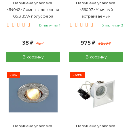
Нарушена упаковка.
Нарушена упаковка.
<54042> Лампа галогенная
<56007> Уличный
G5.3 35W полусфера
встраиваемый
прозрачная
светодиодный светильник
В наличии 1
В наличии 3
Elektrostandard
Eglo Zimba-Led 95235
4607138146943 (a017801)
38
975
MR11 220V35W (BХ107)
₽
42
₽
3 250
₽
₽
В корзину
В корзину
-9%
-69%
Нарушена упаковка.
Нарушена упаковка.