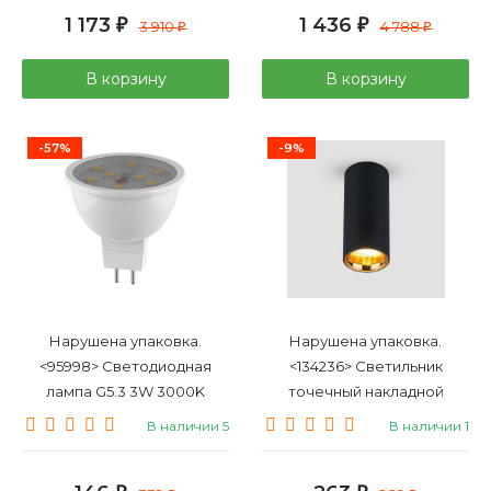
1 173
1 436
₽
3 910
₽
4 788
₽
₽
В корзину
В корзину
-57%
-9%
Нарушена упаковка.
Нарушена упаковка.
<95998> Светодиодная
<134236> Светильник
лампа G5.3 3W 3000K
точечный накладной
(теплый) MR11 LED Lightstar
светодиодный
В наличии 5
В наличии 1
940902
Elektrostandard DLR030 12W
4200K черный матовый/