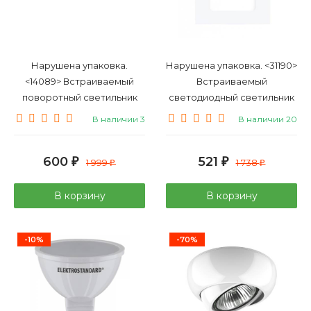
Нарушена упаковка.
Нарушена упаковка. <31190>
<14089> Встраиваемый
Встраиваемый
поворотный светильник
светодиодный светильник
Lightstar Singo 11602
EGLO Fueva 1 94053
В наличии 3
В наличии 20
600
521
₽
1 999
₽
1 738
₽
₽
В корзину
В корзину
-10%
-70%