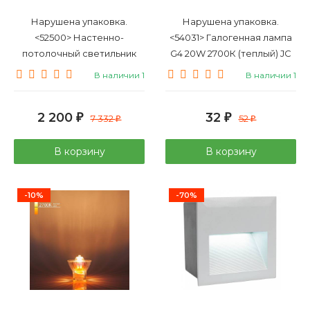
Нарушена упаковка.
Нарушена упаковка.
<52500> Настенно-
<54031> Галогенная лампа
потолочный светильник
G4 20W 2700К (теплый) JC
Mantra Bora Bora C0103
Elektrostandard (a025172) G4
В наличии 1
В наличии 1
12V20W Super Light
сверхъяркая
2 200
32
₽
7 332
₽
52
₽
₽
В корзину
В корзину
-10%
-70%