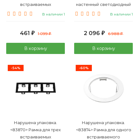
встраиваемых
настенный светодиодный
светильников Lightstar
светильник Eglo Perafita
В наличии 1
В наличии 1
Double Round серии
96007
Domino 214626
461
2 096
₽
1 099
₽
6 988
₽
₽
В корзину
В корзину
-54%
-60%
Нарушена упаковка.
Нарушена упаковка.
<83870> Рамка для трех
<83874> Рамка для одного
встраиваемых
встраиваемого