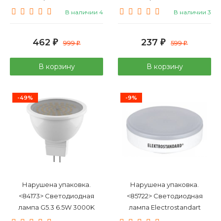
светильников Lightstar
светильника Lightstar
В наличии 4
В наличии 3
Triple Quadro серии
Round серии Domino 214616
Domino 214537
462
237
₽
999
₽
599
₽
₽
В корзину
В корзину
-49%
-9%
Нарушена упаковка.
Нарушена упаковка.
<84173> Светодиодная
<85722> Светодиодная
лампа G5.3 6.5W 3000K
лампа Electrostandart
(теплый) MR16 LED Lightstar
(a035778) GX53 LED PC 5W