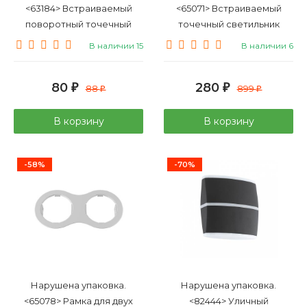
<63184> Встраиваемый
<65071> Встраиваемый
поворотный точечный
точечный светильник
светильник Elektrostandard
Lightstar Domino Quadro
В наличии 15
В наличии 6
4607138149210 (a032273) 711
214506
MR16 CH хром
80
280
₽
88
₽
899
₽
₽
В корзину
В корзину
-58%
-70%
Нарушена упаковка.
Нарушена упаковка.
<65078> Рамка для двух
<82444> Уличный