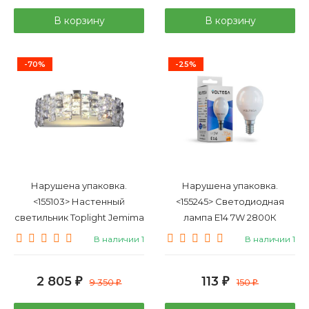
В корзину
В корзину
-70%
-25%
Нарушена упаковка.
Нарушена упаковка.
<155103> Настенный
<155245> Светодиодная
светильник Toplight Jemima
лампа E14 7W 2800К
TL1159-2W
(теплый) Simple Voltega
В наличии 1
В наличии 1
7054
2 805
113
₽
9 350
₽
150
₽
₽