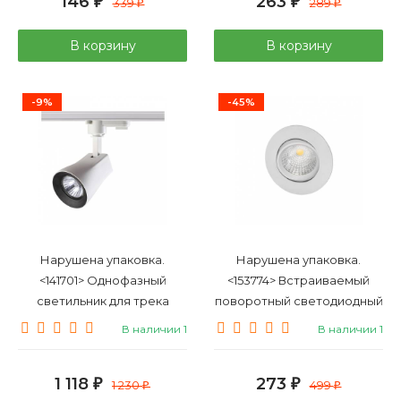
146
263
золото
₽
339
₽
289
₽
₽
В корзину
В корзину
-9%
-45%
Нарушена упаковка.
Нарушена упаковка.
<141701> Однофазный
<153774> Встраиваемый
светильник для трека
поворотный светодиодный
Novotech Pipe 370404
светильник Citilux Каппа
В наличии 1
В наличии 1
CLD0057N
1 118
273
₽
1 230
₽
499
₽
₽