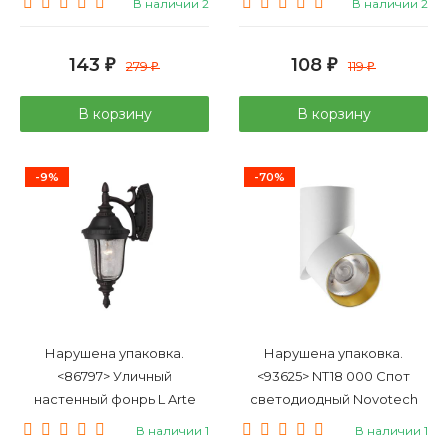
В наличии 2
В наличии 2
940212
4200K
143
108
₽
279
₽
119
₽
₽
В корзину
В корзину
-9%
-70%
Нарушена упаковка.
Нарушена упаковка.
<86797> Уличный
<93625> NT18 000 Спот
настенный фонрь L Arte
светодиодный Novotech
Luce Nampa L79881.12
Union 357540
В наличии 1
В наличии 1