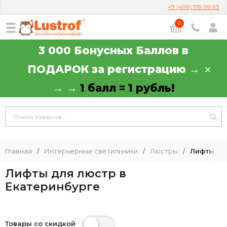
+7 (499) 719 99 93
0
3 000 Бонусных Баллов в
ПОДАРОК за регистрацию →
→ →
1 балл = 1 рубль!
Главная
/
Интерьерные светильники
/
Люстры
/
Лифты дл
Лифты для люстр в
Екатеринбурге
Товары со скидкой