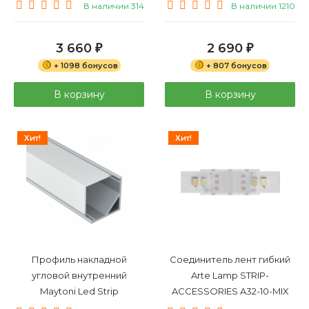
В наличии 314
В наличии 1210
3 660
2 690
₽
₽
+ 1098 бонусов
+ 807 бонусов
В корзину
В корзину
Хит!
Хит!
Профиль накладной
Соединитель лент гибкий
угловой внутренний
Arte Lamp STRIP-
Maytoni Led Strip
ACCESSORIES A32-10-MIX
Алюминиевый профиль