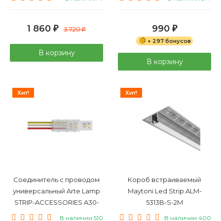
1 860
990
₽
3 720
₽
₽
+ 297 бонусов
В корзину
В корзину
Хит!
Хит!
Соединитель с проводом
Короб встраиваемый
универсальный Arte Lamp
Maytoni Led Strip ALM-
STRIP-ACCESSORIES A30-
5313B-S-2M
10-MIX
В наличии 510
В наличии 400