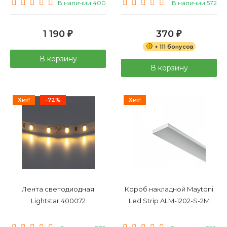
В наличии 400
В наличии 572
ALM009S-2M
1 190
370
₽
₽
+ 111 бонусов
В корзину
В корзину
Хит!
-72%
Хит!
Лента светодиодная
Короб накладной Maytoni
Lightstar 400072
Led Strip ALM-1202-S-2M