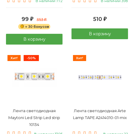
В наличии 772
В наличии 398
99
510
₽
353
₽
₽
+ 30 бонусов
В корзину
В корзину
Хит!
-50%
Хит!
Лента светодиодная
Лента светодиодная Arte
Maytoni Led Strip Led strip
Lamp TAPE A2414010-01-mix
10134
В наличии 1705
В наличии 22