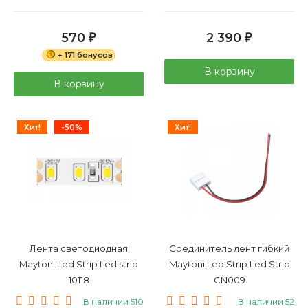
570
2 390
₽
₽
+ 171 бонусов
В корзину
В корзину
Хит!
-50%
Хит!
Лента светодиодная
Соединитель лент гибкий
Maytoni Led Strip Led strip
Maytoni Led Strip Led Strip
10118
CN009
В наличии 510
В наличии 52