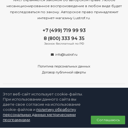
несанкционированное воспроизведение в любом виде будет
преследоваться по закону. Авторское право принадлежит
интернет-магазину Lustrof.ru.
+7 (499) 719 99 93
8 (800) 333 94 35
Звонок бесплатный по РФ
info@lustrof.ru
Политика персональных данных
Договор публичной оферты
Этот веб-сайт использует cookie-файлы.
При использовании данного сайта вы
даете свое согласие на использование
2008-2026 © Интернет-магазин «Люстроф» в Екатеринбурге - приборы
освещения для дома и улицы. Все права защищены.
cookie-файлов и
политику обработку
персональных данных метрическими
0
программами
.
Соглашаюсь