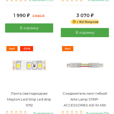
1 990
3 070
₽
3 980
₽
₽
+ 921 бонусов
В корзину
В корзину
Хит!
-50%
Хит!
Лента светодиодная
Соединитель лент гибкий
Maytoni Led Strip Led strip
Arte Lamp STRIP-
10112
ACCESSORIES A31-10-MIX
В наличии 4
В наличии 574