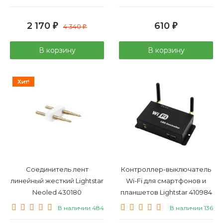
2 170
610
₽
4 340
₽
₽
В корзину
В корзину
Хит!
Соединитель лент
Контроллер-выключатель
линейный жесткий Lightstar
Wi-Fi для смартфонов и
Neoled 430180
планшетов Lightstar 410984
В наличии 484
В наличии 136