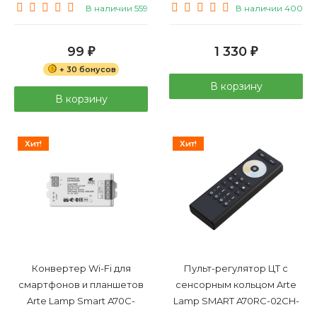
В наличии 559
В наличии 400
99
1 330
₽
₽
+ 30 бонусов
В корзину
В корзину
Хит!
Хит!
Конвертер Wi-Fi для
Пульт-регулятор ЦТ с
смартфонов и планшетов
сенсорным кольцом Arte
Arte Lamp Smart A70C-
Lamp SMART A70RC-02CH-
02CH-WF
BK