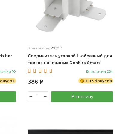
Код товара:
291257
h Iter
Соединитель угловой L-образный для
треков накладных Denkirs Smart
TR2102-WH
личии 10
В наличии 254
бонусов
386
+ 116 бонусов
₽
В корзину