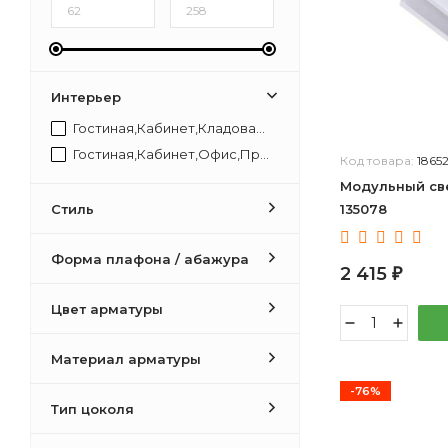
Интерьер
Гостиная,Кабинет,Кладовая,Коридор,Прихожая,Спальня
Гостиная,Кабинет,Офис,Прихожая,Спальня
Код товара:
1865
Модульный све
Стиль
135078
Форма плафона / абажура
2 415
₽
Цвет арматуры
Материал арматуры
-76%
Тип цоколя