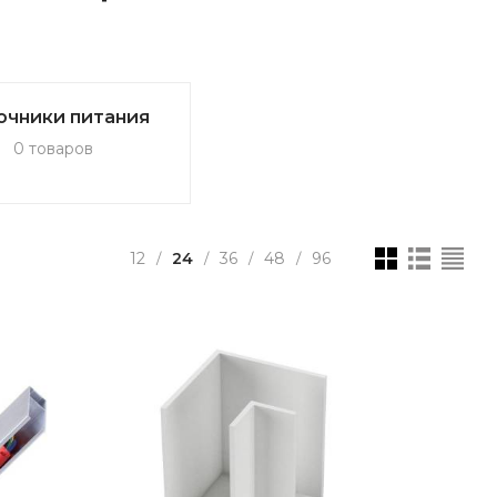
очники питания
0 товаров
12
24
36
48
96
/
/
/
/