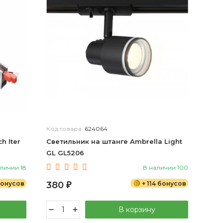
Код товара:
624064
h Iter
Светильник на штанге Ambrella Light
GL GL5206
личии 18
В наличии 100
бонусов
380
+ 114 бонусов
₽
В корзину