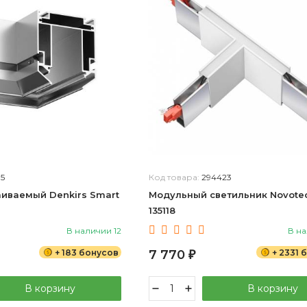
75
Код товара:
294423
иваемый Denkirs Smart
Модульный светильник Novotec
135118
В наличии 12
В на
+ 183 бонусов
7 770
+ 2331 
₽
В корзину
В корзину