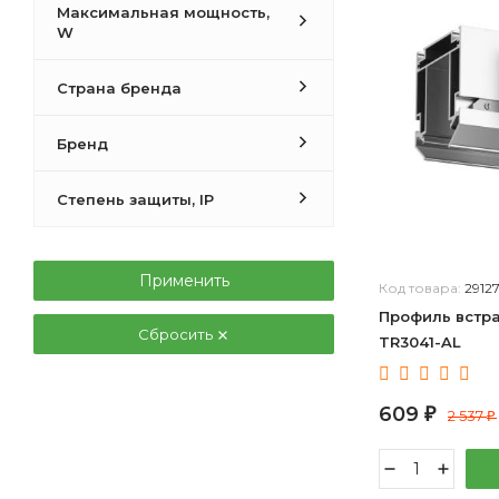
Максимальная мощность,
W
Страна бренда
Бренд
Степень защиты, IP
Применить
Код товара:
2912
Профиль встра
Сбросить
TR3041-AL
609
₽
2 537
₽