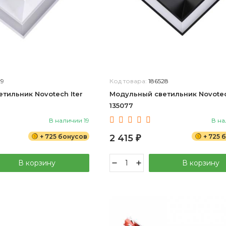
29
Код товара:
186528
тильник Novotech Iter
Модульный светильник Novotec
135077
В наличии 19
В на
+ 725 бонусов
2 415
+ 725 
₽
В корзину
В корзину