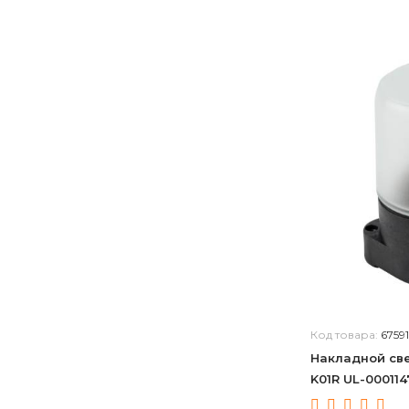
Код товара:
6759
Накладной све
K01R UL-000114