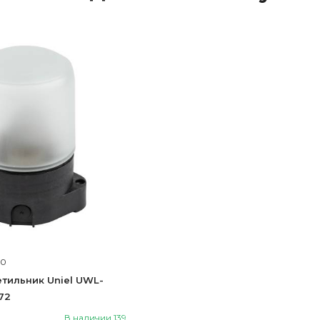
10
тильник Uniel UWL-
72
В наличии 139