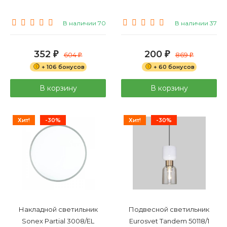
В наличии 70
В наличии 37
352
200
₽
604
₽
869
₽
₽
+ 106 бонусов
+ 60 бонусов
В корзину
В корзину
Хит!
-30%
Хит!
-30%
Накладной светильник
Подвесной светильник
Sonex Partial 3008/EL
Eurosvet Tandem 50118/1