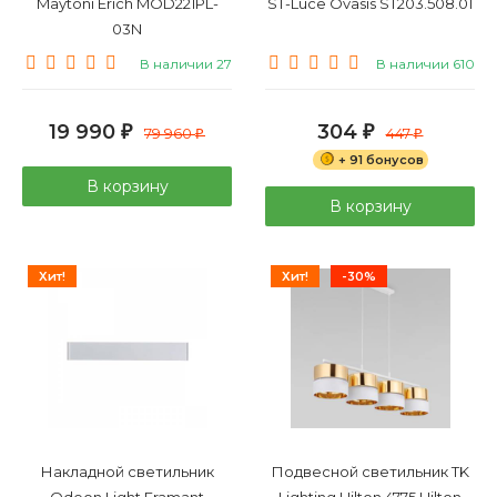
Maytoni Erich MOD221PL-
ST-Luce Ovasis ST203.508.01
03N
В наличии 27
В наличии 610
19 990
304
₽
79 960
₽
447
₽
₽
+ 91 бонусов
В корзину
В корзину
Хит!
Хит!
-30%
Накладной светильник
Подвесной светильник TK
Odeon Light Framant
Lighting Hilton 4775 Hilton