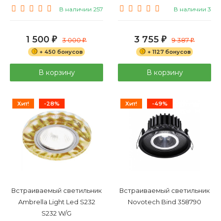
В наличии 257
В наличии 3
1 500
3 755
₽
3 000
₽
9 387
₽
₽
+ 450 бонусов
+ 1127 бонусов
В корзину
В корзину
Хит!
-28%
Хит!
-49%
Встраиваемый светильник
Встраиваемый светильник
Ambrella Light Led S232
Novotech Bind 358790
S232 W/G