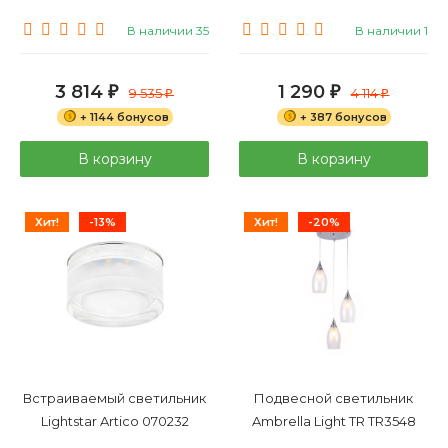
В наличии 35
В наличии 1
3 814
1 290
₽
9 535
₽
4 114
₽
₽
+ 1144 бонусов
+ 387 бонусов
В корзину
В корзину
Хит!
-13%
Хит!
-20%
Встраиваемый светильник
Подвесной светильник
Lightstar Artico 070232
Ambrella Light TR TR3548