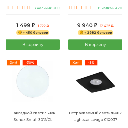
В наличии 309
В наличии 20
1 499
9 940
₽
1 722
₽
12 425
₽
₽
+ 450 бонусов
+ 2982 бонусов
В корзину
В корзину
Хит!
-30%
Хит!
-3%
Накладной светильник
Встраиваемый светильник
Sonex Smalli 3015/CL
Lightstar Levigo 010037