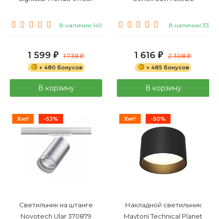
В наличии 149
В наличии 33
1 599
1 616
₽
1 738
₽
2 308
₽
₽
+ 480 бонусов
+ 485 бонусов
В корзину
В корзину
Хит!
-53%
Хит!
-50%
Светильник на штанге
Накладной светильник
Novotech Ular 370879
Maytoni Technical Planet