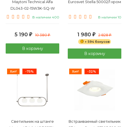
Maytoni Technical Alfa
Eurosvet Stella 50002/1 хром
DL043-02-15W3K-SQ-W
В наличии 400
В наличии 10
5 190
1 980
₽
10 380
₽
2 828
₽
₽
+ 594 бонусов
В корзину
В корзину
Хит!
-75%
Хит!
-32%
Светильник на штанге
Встраиваемый светильник