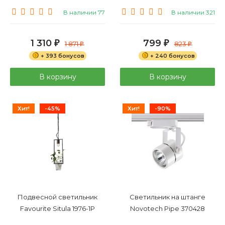
В наличии 77
В наличии 321
1 310
799
₽
1 871
₽
823
₽
₽
+ 393 бонусов
+ 240 бонусов
В корзину
В корзину
Хит!
-45%
Хит!
-90%
Подвесной светильник
Светильник на штанге
Favourite Situla 1976-1P
Novotech Pipe 370428