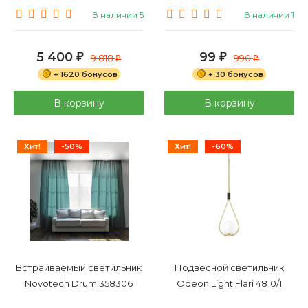
В наличии 5
В наличии 1
5 400
99
₽
9 818
₽
990
₽
₽
+ 1620 бонусов
+ 30 бонусов
В корзину
В корзину
Хит!
-50%
Хит!
-60%
Встраиваемый светильник
Подвесной светильник
Novotech Drum 358306
Odeon Light Flari 4810/1