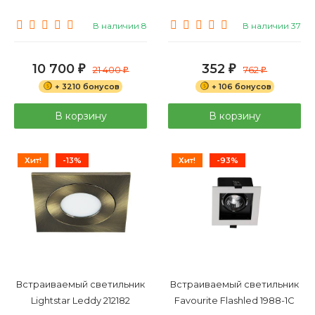
В наличии 8
В наличии 37
10 700
352
₽
21 400
₽
762
₽
₽
+ 3210 бонусов
+ 106 бонусов
В корзину
В корзину
Хит!
-13%
Хит!
-93%
Встраиваемый светильник
Встраиваемый светильник
Lightstar Leddy 212182
Favourite Flashled 1988-1C