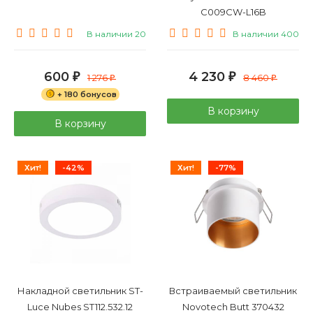
C009CW-L16B
В наличии 20
В наличии 400
600
4 230
₽
1 276
₽
8 460
₽
₽
+ 180 бонусов
В корзину
В корзину
Хит!
-42%
Хит!
-77%
Накладной светильник ST-
Встраиваемый светильник
Luce Nubes ST112.532.12
Novotech Butt 370432