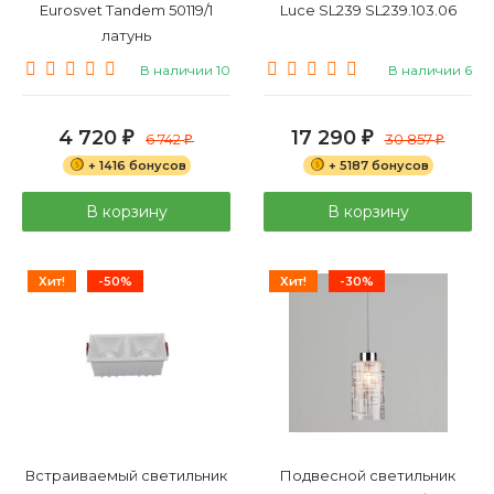
Eurosvet Tandem 50119/1
Luce SL239 SL239.103.06
латунь
В наличии 10
В наличии 6
4 720
17 290
₽
6 742
₽
30 857
₽
₽
+ 1416 бонусов
+ 5187 бонусов
В корзину
В корзину
Хит!
-50%
Хит!
-30%
Встраиваемый светильник
Подвесной светильник