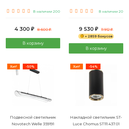
В наличии 200
В наличии 20
4 300
9 530
₽
8 600
₽
11 912
₽
₽
+ 2859 бонусов
В корзину
В корзину
Хит!
-50%
Хит!
-54%
Подвесной светильник
Накладной светильник ST-
Novotech Welle 359191
Luce Chomus ST111.437.01