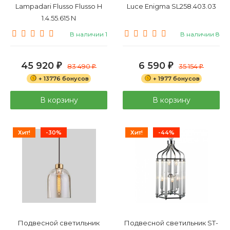
Lampadari Flusso Flusso H
Luce Enigma SL258.403.03
1.4.55.615 N
В наличии 1
В наличии 8
45 920
6 590
₽
83 490
₽
35 154
₽
₽
+ 13776 бонусов
+ 1977 бонусов
В корзину
В корзину
Хит!
-30%
Хит!
-44%
Подвесной светильник
Подвесной светильник ST-