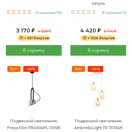
латунь
В наличии 136
В наличии 10
3 170
4 420
₽
4 528
₽
6 314
₽
₽
+ 951 бонусов
+ 1326 бонусов
В корзину
В корзину
Хит!
-50%
Хит!
-20%
Подвесной светильник
Подвесной светильник
Freya Elori FR4004PL-01WB
Ambrella Light TR TR3549