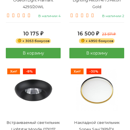
4293/20WL
Gold
В наличии 4
В наличии 2
10 175
16 500
₽
₽
23 571
₽
+ 3053 бонусов
+ 4950 бонусов
В корзину
В корзину
Хит!
-8%
Хит!
-30%
Встраиваемый светильник
Накладной светильник
Lightstar Monde 071057
Sonex Savi 7619/DL