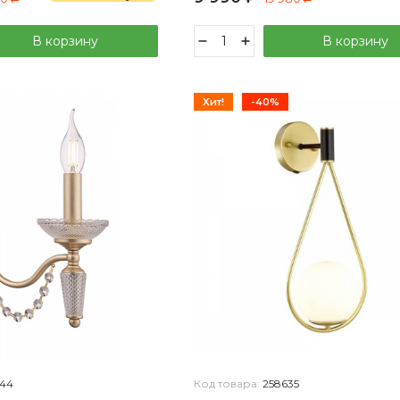
В корзину
В корзину
Хит!
-40%
44
Код товара:
258635