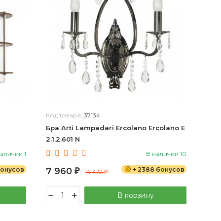
Код товара:
37134
Бра Arti Lampadari Ercolano Ercolano E
2.1.2.601 N
наличии 1
В наличии 10
 бонусов
7 960
+ 2388 бонусов
₽
14 472
₽
В корзину