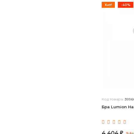
Хит!
-40%
Код товара:
3996
Бра Lumion Ha
4 404
₽
7 3