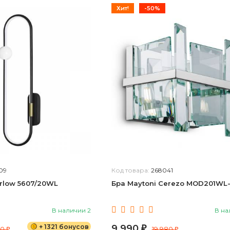
Хит!
-50%
09
Код товара:
268041
rlow 5607/20WL
Бра Maytoni Cerezo MOD201WL-
В наличии 2
В на
+ 1321 бонусов
9 990
40
₽
19 980
₽
₽