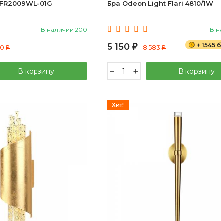
 FR2009WL-01G
Бра Odeon Light Flari 4810/1W
В наличии 200
В н
5 150
+ 1545
00
₽
8 583
₽
₽
В корзину
В корзину
Хит!