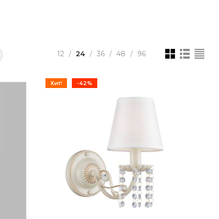
12
24
36
48
96
/
/
/
/
Хит!
-42%