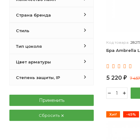
Maytoni
Natali Kovaltseva
Страна бренда
Novotech
TK Lighting
Стиль
iLamp
Код товара:
2821
iLedex
Тип цоколя
Бра Ambrella 
Eurosvet
Vele Luce
Цвет арматуры
Moderli
5 220
Степень защиты, IP
Imperiumloft
₽
7 45
Odeon Light
ST-Luce
Применить
33 идеи
Dio D’Arte
Хит!
-45%
Сбросить
L'Arte Luce
Newport
MyFar