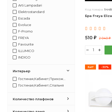
Arti Lampadari
Код товара:
9448
Elektrostandard
Бра Freya Eliz
Escada
Evoluce
F-Promo
510
FREYA
₽
2 040
₽
Favourite
ILLUMICO
INDIGO
KINK Light
Хит!
-30%
LOFT IT
Интерьер
LUMION
Гостиная,Кабинет,Прихожая,Спальня
Lightstar
Гостиная,Кабинет,Спальня
Lucia Tucci
Lucide
Количество плафонов
MW-Light
Mantra
Количество ламп