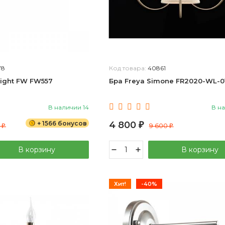
78
Код товара:
40861
Light FW FW557
Бра Freya Simone FR2020-WL-0
В наличии 14
В на
+ 1566 бонусов
4 800
7
₽
9 600
₽
₽
В корзину
В корзину
Хит!
-40%