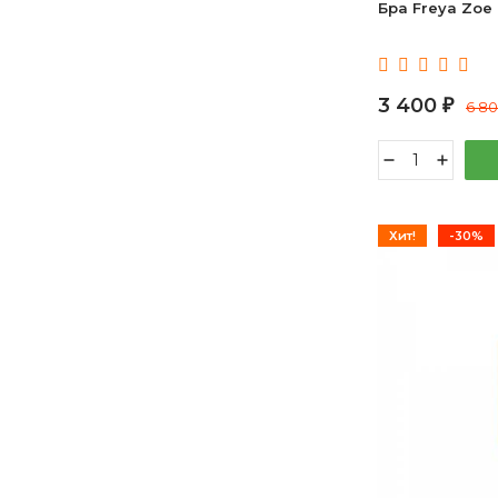
Бра Freya Zoe
3 400
₽
6 8
Хит!
-30%