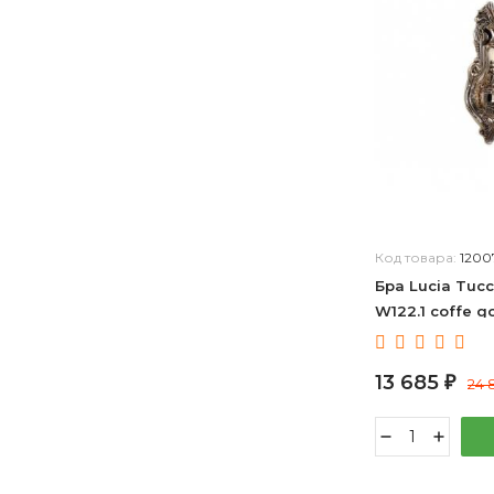
Zortes
Inodesign
LIGHTERA
Код товара:
1200
Бра Lucia Tucc
W122.1 coffe g
13 685
₽
24 