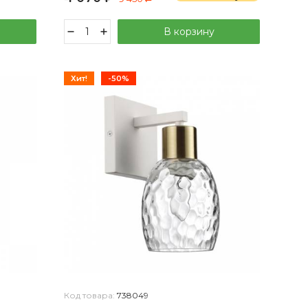
В корзину
Хит!
-50%
Код товара:
738049