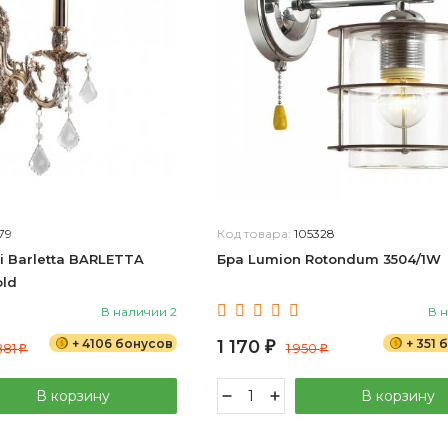
79
Код товара:
105328
i Barletta BARLETTA
Бра Lumion Rotondum 3504/1W
old
В наличии 2
В 
+ 4106 бонусов
1 170
+ 351
881
₽
1 950
₽
₽
В корзину
В корзину