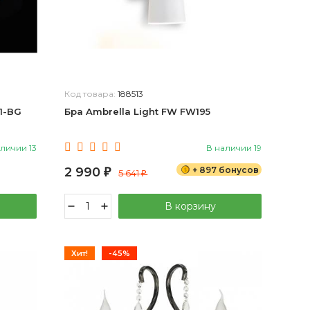
Код товара:
188513
1-BG
Бра Ambrella Light FW FW195
личии 13
В наличии 19
2 990
+ 897 бонусов
₽
5 641
₽
В корзину
Хит!
-45%