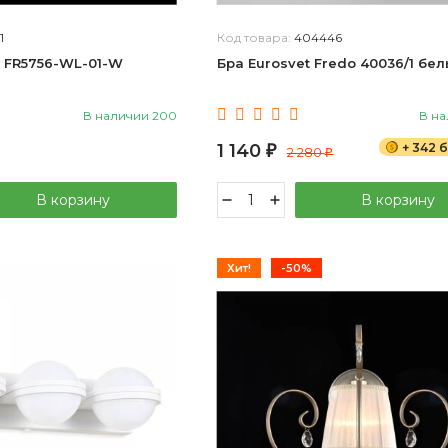
1
Код товара:
404446
a FR5756-WL-01-W
Бра Eurosvet Fredo 40036/1 бе
В наличии 200
В на
1 140
+ 342 
₽
2 280
₽
В корзину
В корзину
Хит!
-50%