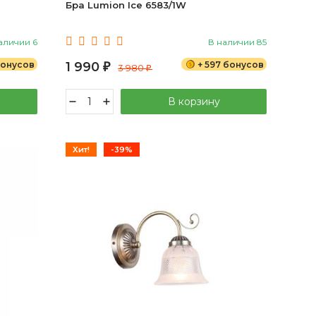
Бра Lumion Ice 6583/1W
аличии 6
В наличии 85
 бонусов
1 990
+ 597 бонусов
₽
3 980
₽
В корзину
Хит!
-39%