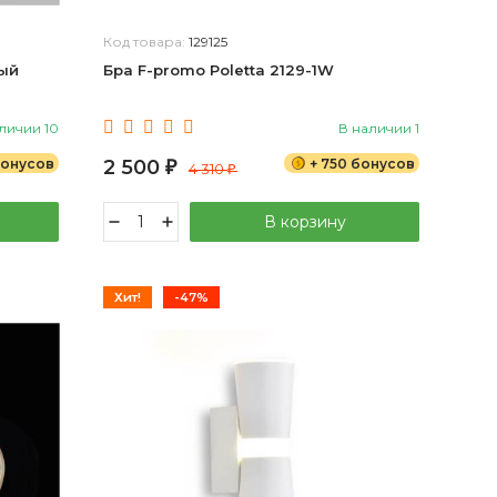
Код товара:
129125
лый
Бра F-promo Poletta 2129-1W
личии 10
В наличии 1
бонусов
2 500
+ 750 бонусов
₽
4 310
₽
В корзину
Хит!
-47%