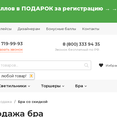
аллов в ПОДАРОК за регистрацию → 
плейсы
Дизайнерам
Бонусные баллы
Контакты
) 719-99-93
8 (800) 333 94 35
азать звонок
Звонок бесплатный по РФ.
Избра
 любой товар!
X
Светильники
Торшеры
Бра
родажа
/
Бра со скидкой
одажа бра