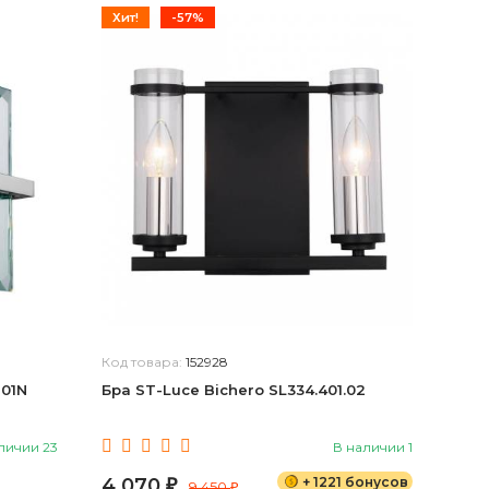
Хит!
-57%
Код товара:
152928
01N
Бра ST-Luce Bichero SL334.401.02
личии 23
В наличии 1
4 070
+ 1221 бонусов
₽
9 450
₽