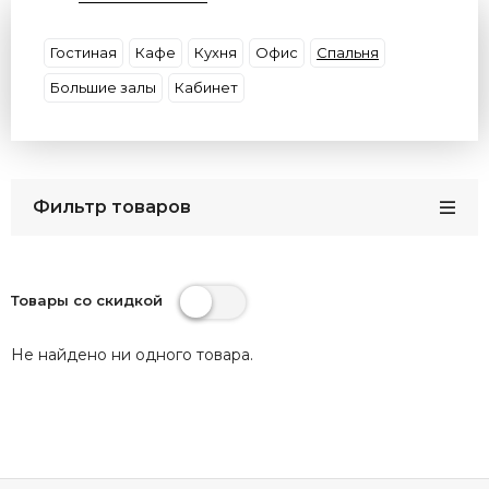
Материал
Цвет Плафона
Цвет Свечения
Цвет Арматуры
Страна
Бренд
Гостиная
Кафе
Кухня
Офис
Спальня
Большие залы
Кабинет
Фильтр товаров
Товары со скидкой
Не найдено ни одного товара.