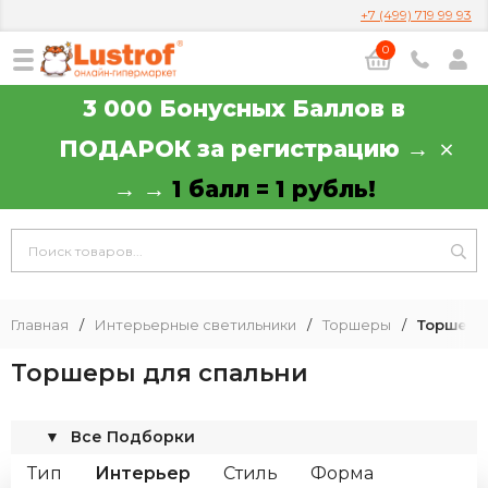
+7 (499) 719 99 93
0
3 000 Бонусных Баллов в
ПОДАРОК за регистрацию →
→ →
1 балл = 1 рубль!
Главная
/
Интерьерные светильники
/
Торшеры
/
Торшеры
Торшеры для спальни
▼
Все Подборки
Тип
Интерьер
Стиль
Форма