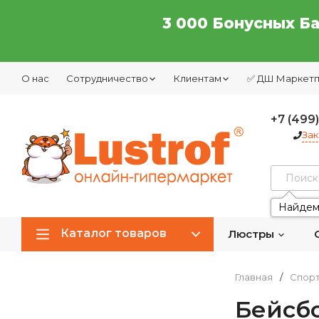
3 000 Бонусных Б
О нас
Сотрудничество
Клиентам
✅ ДШ Маркет
+7 (499
Зак
Найдем
Каталог товаров
Люстры
Главная
/
Спор
Бейсб