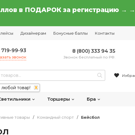
аллов в ПОДАРОК за регистрацию → 
плейсы
Дизайнерам
Бонусные баллы
Контакты
) 719-99-93
8 (800) 333 94 35
азать звонок
Звонок бесплатный по РФ.
Избра
 любой товар!
X
Светильники
Торшеры
Бра
тивные товары
/
Командный спорт
/
Бейсбол
ол