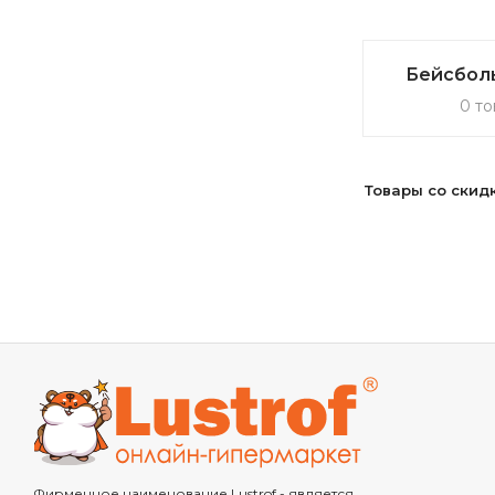
Бейсбол
0 то
Товары со скид
Фирменное наименование Lustrof - является