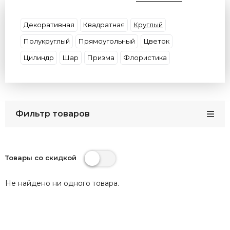
Цвет плафона
Цвет основания
Цоколь
Размер
Материал (Основание\Плафон)
Декоративная
Квадратная
Круглый
Бренд
Страны
Защита (IP)
Полукруглый
Прямоугольный
Цветок
Цилиндр
Шар
Призма
Флористика
Фильтр товаров
Товары со скидкой
Не найдено ни одного товара.