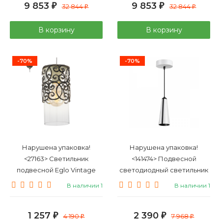
9 853
9 853
₽
32 844
₽
32 844
₽
₽
В корзину
В корзину
-70%
-70%
Нарушена упаковка!
Нарушена упаковка!
<27163> Светильник
<141474> Подвесной
подвесной Eglo Vintage
светодиодный светильник
49201
Novotech Zeus 357865
В наличии 1
В наличии 1
1 257
2 390
₽
4 190
₽
7 968
₽
₽