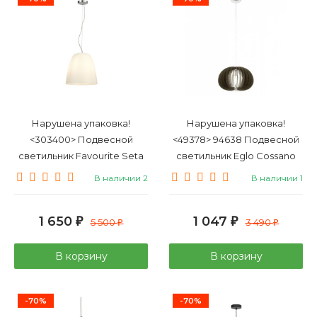
Нарушена упаковка!
Нарушена упаковка!
<303400> Подвесной
<49378> 94638 Подвесной
светильник Favourite Seta
светильник Eglo Cossano
2961-3P
В наличии 2
В наличии 1
1 650
1 047
₽
5 500
₽
3 490
₽
₽
В корзину
В корзину
-70%
-70%