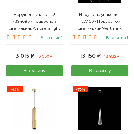
Нарушена упаковка!
Нарушена упаковка!
<394686> Подвесной
<277150> Подвесной
светильник Ambrella light
светильник Wertmark
Traditional TR3663
Divina WE186.03.203
В наличии 1
В наличии 1
3 015
13 150
₽
10 050
₽
43 832
₽
₽
В корзину
В корзину
-45%
-70%