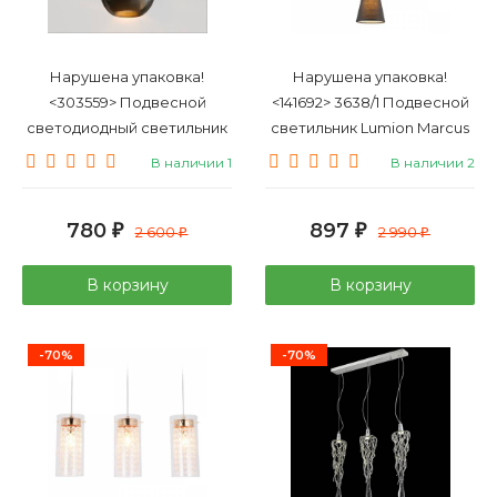
Нарушена упаковка!
Нарушена упаковка!
<303559> Подвесной
<141692> 3638/1 Подвесной
светодиодный светильник
светильник Lumion Marcus
Elektrostandard 50215/1 LED
В наличии 1
В наличии 2
черный жемчуг (a055676)
780
897
₽
2 600
₽
2 990
₽
₽
В корзину
В корзину
-70%
-70%