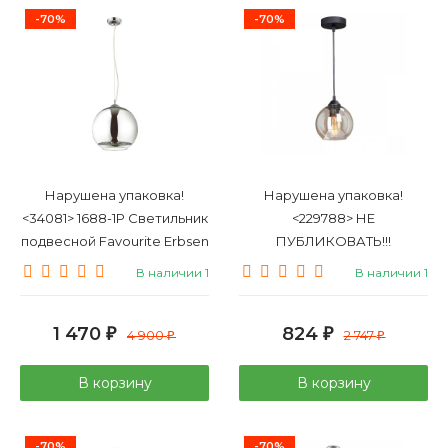
-70%
-70%
Нарушена упаковка!
Нарушена упаковка!
<34081> 1688-1P Светильник
<229788> НЕ
подвесной Favourite Erbsen
ПУБЛИКОВАТЬ!!!
ЗАПРЕЩЕНЫ ПРОДАЖИ!
В наличии 1
В наличии 1
Подвесной светильник
Vitaluce V4540-1/1S
1 470
824
₽
4 900
₽
2 747
₽
₽
В корзину
В корзину
-70%
-70%