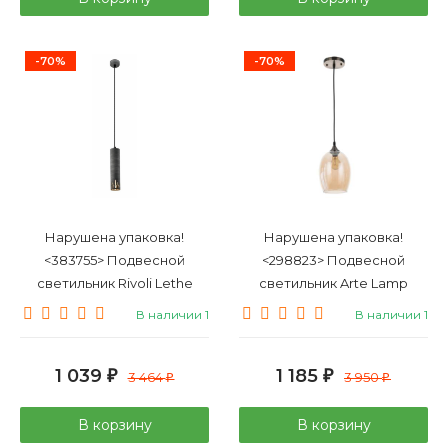
-70%
-70%
Нарушена упаковка!
Нарушена упаковка!
<383755> Подвесной
<298823> Подвесной
светильник Rivoli Lethe
светильник Arte Lamp
3123-201 (Б0055001)
Propus A4344SP-1AB
В наличии 1
В наличии 1
1 039
1 185
₽
3 464
₽
3 950
₽
₽
В корзину
В корзину