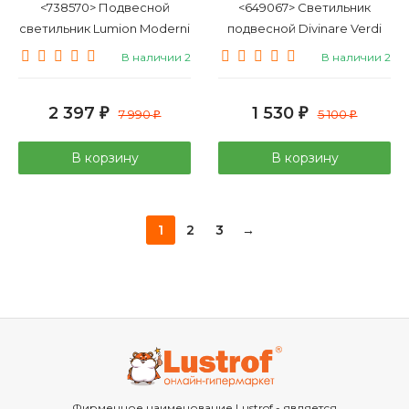
<738570> Подвесной
<649067> Светильник
светильник Lumion Moderni
подвесной Divinare Verdi
Corne 6595/4A
5817/06 SP-1
В наличии 2
В наличии 2
2 397
1 530
₽
7 990
₽
5 100
₽
₽
В корзину
В корзину
1
2
3
→
Фирменное наименование Lustrof - является