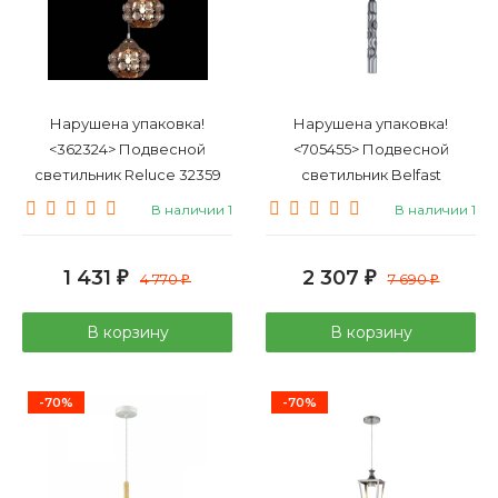
Нарушена упаковка!
Нарушена упаковка!
<362324> Подвесной
<705455> Подвесной
светильник Reluce 32359
светильник Belfast
1420985
Grosvenor 167-1 CR GR
В наличии 1
В наличии 1
Серый
1 431
2 307
₽
4 770
₽
7 690
₽
₽
В корзину
В корзину
-70%
-70%