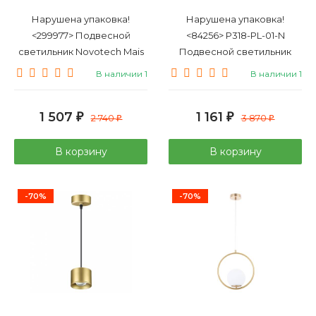
Нарушена упаковка!
Нарушена упаковка!
<299977> Подвесной
<84256> P318-PL-01-N
светильник Novotech Mais
Подвесной светильник
370762
Maytoni Nevill (MOD318-01-
В наличии 1
В наличии 1
N)
1 507
1 161
₽
2 740
₽
3 870
₽
₽
В корзину
В корзину
-70%
-70%