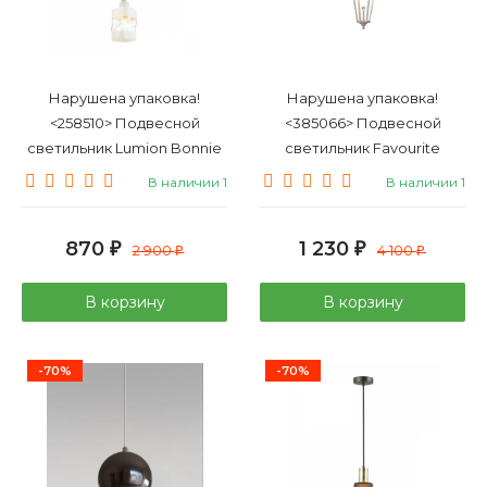
Нарушена упаковка!
Нарушена упаковка!
<258510> Подвесной
<385066> Подвесной
светильник Lumion Bonnie
светильник Favourite
4491/1
Lampion 4002-1P
В наличии 1
В наличии 1
870
1 230
₽
2 900
₽
4 100
₽
₽
В корзину
В корзину
-70%
-70%