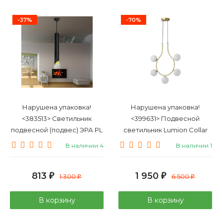
-37%
-70%
Нарушена упаковка!
Нарушена упаковка!
<383513> Светильник
<399631> Подвесной
подвесной (подвес) ЭРА PL
светильник Lumion Collar
17 BK MR16/GU10, черный,
5621/5
В наличии 4
В наличии 1
потолочный, цилиндр
813
1 950
₽
1 300
₽
6 500
₽
₽
В корзину
В корзину