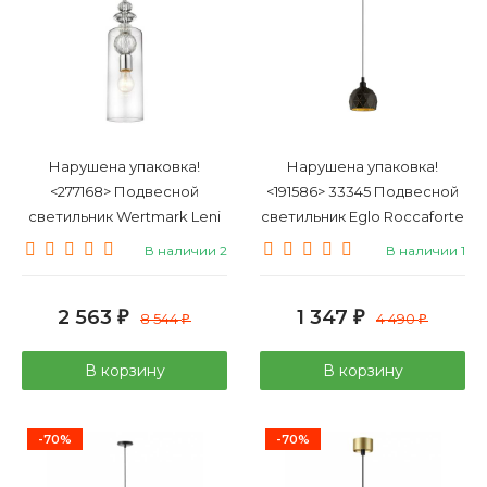
Нарушена упаковка!
Нарушена упаковка!
<277168> Подвесной
<191586> 33345 Подвесной
светильник Wertmark Leni
светильник Eglo Roccaforte
WE209.01.106
В наличии 2
В наличии 1
2 563
1 347
₽
8 544
₽
4 490
₽
₽
В корзину
В корзину
-70%
-70%