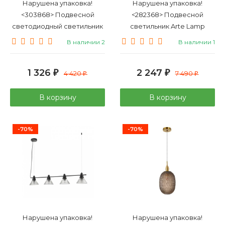
Нарушена упаковка!
Нарушена упаковка!
<303868> Подвесной
<282368> Подвесной
светодиодный светильник
светильник Arte Lamp
Patera Novotech 358671
Matisse A7741SP-1AB
В наличии 2
В наличии 1
1 326
2 247
₽
4 420
₽
7 490
₽
₽
В корзину
В корзину
-70%
-70%
Нарушена упаковка!
Нарушена упаковка!