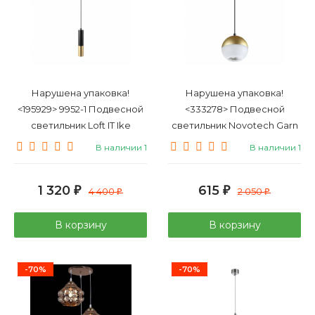
Нарушена упаковка!
Нарушена упаковка!
<195929> 9952-1 Подвесной
<333278> Подвесной
светильник Loft IT Ike
светильник Novotech Garn
370810
В наличии 1
В наличии 1
1 320
615
₽
4 400
₽
2 050
₽
₽
В корзину
В корзину
-70%
-70%