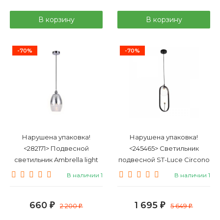
В корзину
В корзину
-70%
-70%
Нарушена упаковка!
Нарушена упаковка!
<282171> Подвесной
<245465> Светильник
светильник Ambrella light
подвесной ST-Luce Circono
Traditional TR3622
SL1201.403.01
В наличии 1
В наличии 1
660
1 695
₽
2 200
₽
5 649
₽
₽