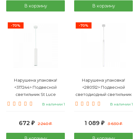
В корзину
В корзину
-70%
-70%
Нарушена упаковка!
Нарушена упаковка!
<317244> Подвесной
<280512> Подвесной
светильник St Luce
светодиодный светильник
ST151.503.01
Omnilux Agropoli OML-
В наличии 1
В наличии 1
102006-17
672
1 089
₽
2 240
₽
3 630
₽
₽
В корзину
В корзину