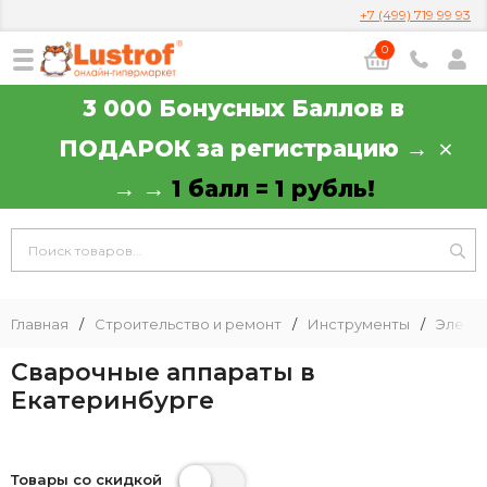
+7 (499) 719 99 93
0
3 000 Бонусных Баллов в
ПОДАРОК за регистрацию →
→ →
1 балл = 1 рубль!
Главная
/
Строительство и ремонт
/
Инструменты
/
Элект
Сварочные аппараты в
Екатеринбурге
Товары со скидкой