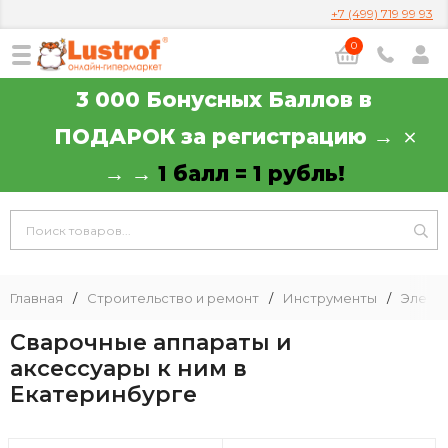
+7 (499) 719 99 93
0
3 000 Бонусных Баллов в
ПОДАРОК за регистрацию →
→ →
1 балл = 1 рубль!
Главная
/
Строительство и ремонт
/
Инструменты
/
Элект
Сварочные аппараты и
аксессуары к ним в
Екатеринбурге