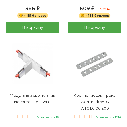
386
609
₽
₽
2 537
₽
+ 116 бонусов
+ 183 бонусов
В корзину
В корзину
Модульный светильник
Крепление для трека
Novotech Iter 135118
Wertmark WTG
WTG.L0.00.E00
В наличии 18
В наличии 1214