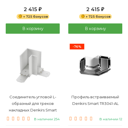
2 415
2 415
₽
₽
+ 725 бонусов
+ 725 бонусов
В корзину
В корзину
-76%
Соединитель угловой L-
Профиль встраиваемый
образный для треков
Denkirs Smart TR3041-AL
накладных Denkirs Smart
TR2102-WH
В наличии 254
В наличии 12