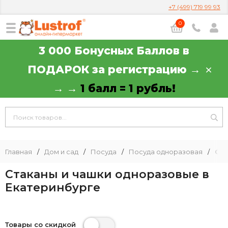
+7 (499) 719 99 93
0
3 000 Бонусных Баллов в
ПОДАРОК за регистрацию →
→ →
1 балл = 1 рубль!
Главная
/
Дом и сад
/
Посуда
/
Посуда одноразовая
/
Ста
Стаканы и чашки одноразовые в
Екатеринбурге
Товары со скидкой