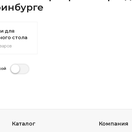
ринбурге
и для
ного стола
варов
кой
Каталог
Компания