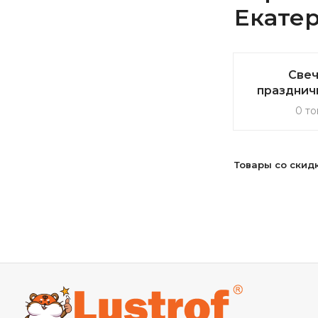
Екате
Свеч
празднич
0 то
Товары со скид