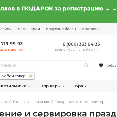
аллов в ПОДАРОК за регистрацию → 
плейсы
Дизайнерам
Бонусные баллы
Контакты
) 719-99-93
8 (800) 333 94 35
азать звонок
Звонок бесплатный по РФ.
Избра
 любой товар!
X
Светильники
Торшеры
Бра
 сад
/
Подарки и праздник
/
Товары для оформления праздник
ние и сервировка празд