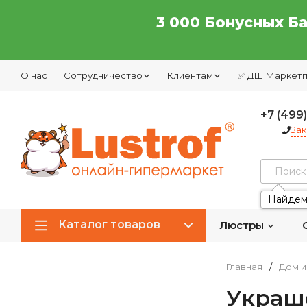
3 000 Бонусных Б
О нас
Сотрудничество
Клиентам
✅ ДШ Маркет
+7 (499
Зак
Найдем
Каталог товаров
Люстры
Главная
/
Дом и
Украше