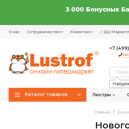
3 000 Бонусных Б
О нас
Сотрудничество
Клиентам
✅ ДШ Маркет
+7 (499
Зак
Найдем
Каталог товаров
Люстры
Главная
/
Дом и
Нового