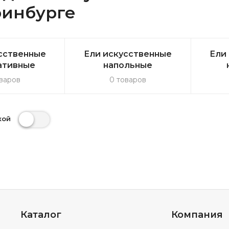
ринбурге
сственные
Ели искусственные
Ели
ативные
напольные
варов
0 товаров
кой
Каталог
Компания