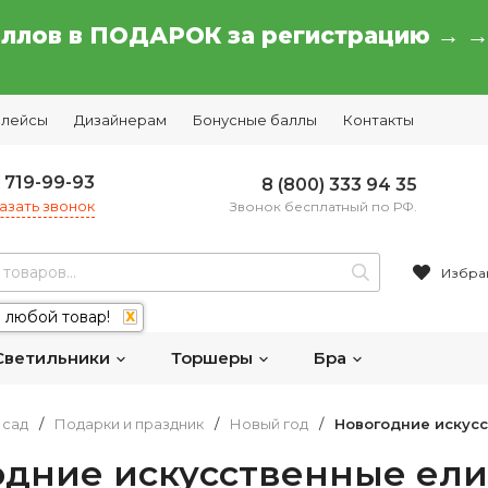
аллов в ПОДАРОК за регистрацию → 
плейсы
Дизайнерам
Бонусные баллы
Контакты
) 719-99-93
8 (800) 333 94 35
азать звонок
Звонок бесплатный по РФ.
Избра
 любой товар!
X
Светильники
Торшеры
Бра
 сад
/
Подарки и праздник
/
Новый год
/
Новогодние искусс
дние искусственные ели 