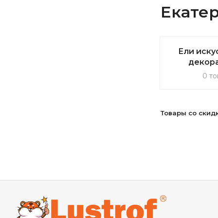
Екате
Ели иску
декор
0 то
Товары со скид