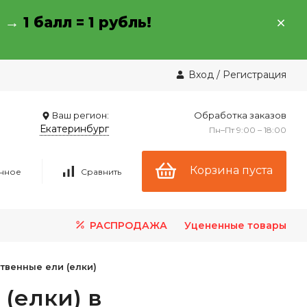
→ →
1 балл = 1 рубль!
Вход
/
Регистрация
Ваш регион:
Обработка заказов
Екатеринбург
Пн–Пт 9:00 – 18:00
Корзина пуста
нное
Сравнить
РАСПРОДАЖА
Уцененные товары
твенные ели (елки)
(елки) в