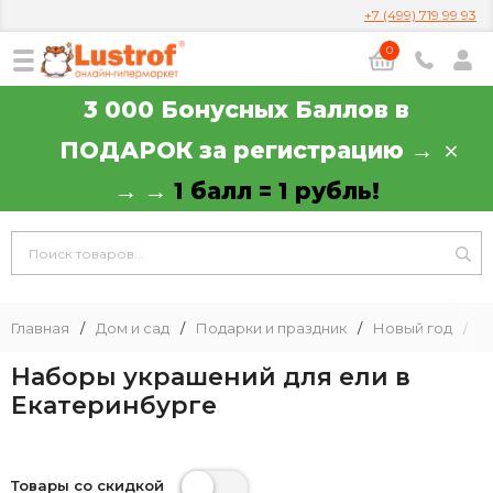
+7 (499) 719 99 93
0
3 000 Бонусных Баллов в
ПОДАРОК за регистрацию →
→ →
1 балл = 1 рубль!
Главная
/
Дом и сад
/
Подарки и праздник
/
Новый год
/
Н
Наборы украшений для ели в
Екатеринбурге
Товары со скидкой