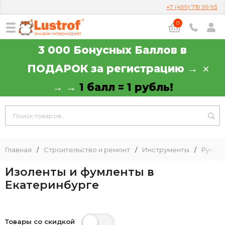
+7 (499) 719 99 93
0
3 000 Бонусных Баллов в
ПОДАРОК за регистрацию →
→ →
1 балл = 1 рубль!
Главная
/
Строительство и ремонт
/
Инструменты
/
Ручной
Изоленты и фумленты в
Екатеринбурге
Товары со скидкой