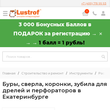
+7 (499) 719 99 93
0
3 000 Бонусных Баллов в
ПОДАРОК за регистрацию →
→ →
1 балл = 1 рубль!
Главная
/
Строительство и ремонт
/
Инструменты
/
Расхо
Буры, сверла, коронки, зубила для
дрелей и перфораторов в
Екатеринбурге