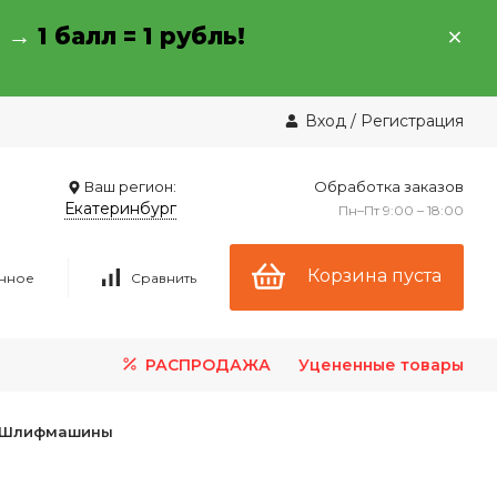
→ →
1 балл = 1 рубль!
Вход
/
Регистрация
Ваш регион:
Обработка заказов
Екатеринбург
Пн–Пт 9:00 – 18:00
Корзина пуста
нное
Сравнить
РАСПРОДАЖА
Уцененные товары
Шлифмашины