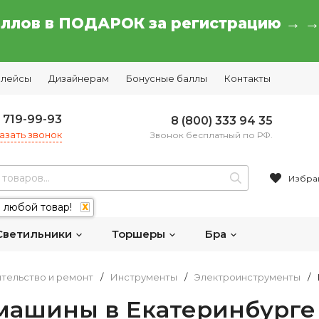
аллов в ПОДАРОК за регистрацию → 
плейсы
Дизайнерам
Бонусные баллы
Контакты
) 719-99-93
8 (800) 333 94 35
азать звонок
Звонок бесплатный по РФ.
Избра
 любой товар!
X
Светильники
Торшеры
Бра
тельство и ремонт
/
Инструменты
/
Электроинструменты
/
ашины в Екатеринбурге