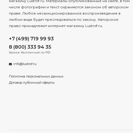
магазину Lustrof.ru. Материалы опубликованные на сайте, в том
числе фотографии и текст охраняются законом об авторском
праве. Любое несанкционированное воспроизведение в
любом виде будет преследоваться по закону. Авторское
право принадлежит интернет-магазину Lustrof.ru.
+7 (499) 719 99 93
8 (800) 333 94 35
Звонок бесплатный по РФ
info@lustrof.ru
Политика персональных данных
Договор публичной оферты